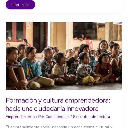
Financiar
Leer más»
el
emprendimiento
social
Formación y cultura emprendedora:
hacia una ciudadanía innovadora
Emprendimiento
/ Por
Commonomia
/
6 minutos de lectura
El emprendimiento social necesita un ecosistema cultural y