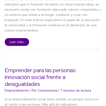
educativo que lo fomente. No basta con tener buenas ideas; es
necesario contar con formación adecuada, valores compartidos y
un entorno que anime a arriesgar, colaborar y crear con
propósito. En este artículo exploramos el papel de la educación,
la universidad y la formación continua en el desarrollo de una
cultura emprendedora
Formación
Leer más»
y
cultura
emprendedora:
hacia
una
ciudadanía
innovadora
Emprender para las personas:
innovación social frente a
desigualdades
Emprendimiento
/ Por
Commonomia
/
7 minutos de lectura
Si el emprendimiento social tiene sentido, es porque coloca en
el centro a las personas. Más allá de indicadores