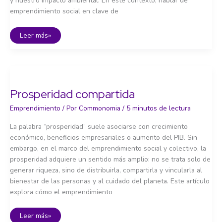
y nuestro impacto ambiental. En este contexto, hablar de
emprendimiento social en clave de
Movilidad
Leer más»
sostenible,
urbanismo
y
territorio:
reinventando
los
espacios
comunes
Prosperidad compartida
Emprendimiento
/ Por
Commonomia
/
5 minutos de lectura
La palabra “prosperidad” suele asociarse con crecimiento
económico, beneficios empresariales o aumento del PIB. Sin
embargo, en el marco del emprendimiento social y colectivo, la
prosperidad adquiere un sentido más amplio: no se trata solo de
generar riqueza, sino de distribuirla, compartirla y vincularla al
bienestar de las personas y al cuidado del planeta. Este artículo
explora cómo el emprendimiento
Prosperidad
Leer más»
compartida