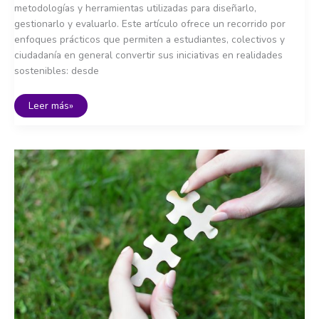
metodologías y herramientas utilizadas para diseñarlo,
gestionarlo y evaluarlo. Este artículo ofrece un recorrido por
enfoques prácticos que permiten a estudiantes, colectivos y
ciudadanía en general convertir sus iniciativas en realidades
sostenibles: desde
Metodologías
Leer más»
y
herramientas
para
el
emprendimiento
social:
de
la
idea
a
la
acción
colectiva