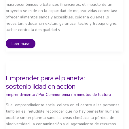
macroeconómicos o balances financieros, el impacto de un
proyecto se mide en la capacidad de mejorar vidas concretas:
ofrecer alimentos sanos y accesibles, cuidar a quienes lo
necesitan, educar sin excluir, garantizar techo y trabajo digno,
luchar contra la desigualdad y
Emprender
Leer más»
para
las
personas:
innovación
social
frente
a
desigualdades
Emprender para el planeta:
sostenibilidad en acción
Emprendimiento
/ Por
Commonomia
/
5 minutos de lectura
Si el emprendimiento social coloca en el centro a las personas,
también es ineludible reconocer que no hay bienestar humano
posible sin un planeta sano. La crisis climática, la pérdida de
biodiversidad, la contaminación y el agotamiento de recursos