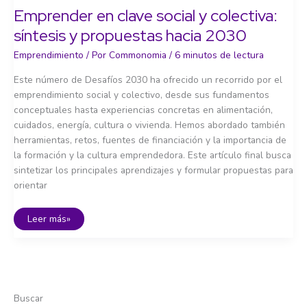
Emprender en clave social y colectiva:
síntesis y propuestas hacia 2030
Emprendimiento
/ Por
Commonomia
/
6 minutos de lectura
Este número de Desafíos 2030 ha ofrecido un recorrido por el
emprendimiento social y colectivo, desde sus fundamentos
conceptuales hasta experiencias concretas en alimentación,
cuidados, energía, cultura o vivienda. Hemos abordado también
herramientas, retos, fuentes de financiación y la importancia de
la formación y la cultura emprendedora. Este artículo final busca
sintetizar los principales aprendizajes y formular propuestas para
orientar
Emprender
Leer más»
en
clave
social
y
colectiva:
síntesis
y
propuestas
hacia
Buscar