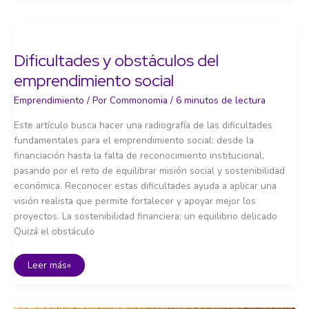
qué
es
el
emprendimiento
social
y
Dificultades y obstáculos del
por
qué
emprendimiento social
importa
Emprendimiento
/ Por
Commonomia
/
6 minutos de lectura
Este artículo busca hacer una radiografía de las dificultades
fundamentales para el emprendimiento social: desde la
financiación hasta la falta de reconocimiento institucional,
pasando por el reto de equilibrar misión social y sostenibilidad
económica. Reconocer estas dificultades ayuda a aplicar una
visión realista que permite fortalecer y apoyar mejor los
proyectos. La sostenibilidad financiera: un equilibrio delicado
Quizá el obstáculo
Dificultades
Leer más»
y
obstáculos
del
emprendimiento