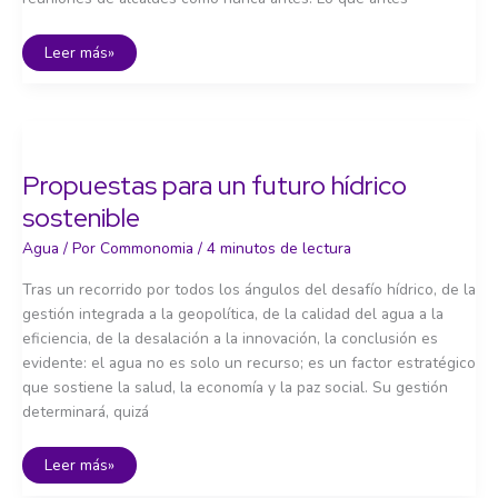
Innovación
Leer más»
y
tecnología:
el
futuro
del
agua
Propuestas para un futuro hídrico
sostenible
Agua
/ Por
Commonomia
/
4 minutos de lectura
Tras un recorrido por todos los ángulos del desafío hídrico, de la
gestión integrada a la geopolítica, de la calidad del agua a la
eficiencia, de la desalación a la innovación, la conclusión es
evidente: el agua no es solo un recurso; es un factor estratégico
que sostiene la salud, la economía y la paz social. Su gestión
determinará, quizá
Propuestas
Leer más»
para
un