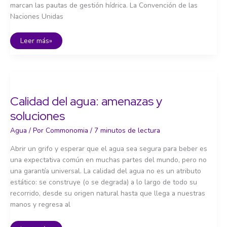
marcan las pautas de gestión hídrica. La Convención de las
Naciones Unidas
Regulación
Leer más»
del
agua:
del
marco
global
a
la
realidad
Calidad del agua: amenazas y
local
soluciones
Agua
/ Por
Commonomia
/
7 minutos de lectura
Abrir un grifo y esperar que el agua sea segura para beber es
una expectativa común en muchas partes del mundo, pero no
una garantía universal. La calidad del agua no es un atributo
estático: se construye (o se degrada) a lo largo de todo su
recorrido, desde su origen natural hasta que llega a nuestras
manos y regresa al