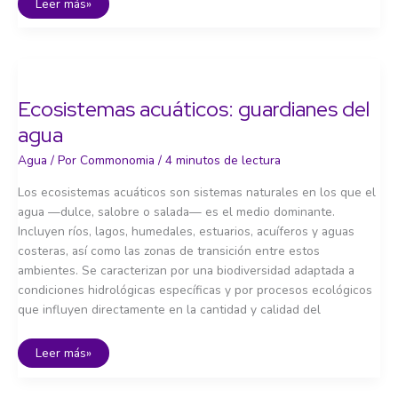
Calidad
Leer más»
del
agua:
amenazas
y
soluciones
Ecosistemas acuáticos: guardianes del
agua
Agua
/ Por
Commonomia
/
4 minutos de lectura
Los ecosistemas acuáticos son sistemas naturales en los que el
agua —dulce, salobre o salada— es el medio dominante.
Incluyen ríos, lagos, humedales, estuarios, acuíferos y aguas
costeras, así como las zonas de transición entre estos
ambientes. Se caracterizan por una biodiversidad adaptada a
condiciones hidrológicas específicas y por procesos ecológicos
que influyen directamente en la cantidad y calidad del
Ecosistemas
Leer más»
acuáticos:
guardianes
del