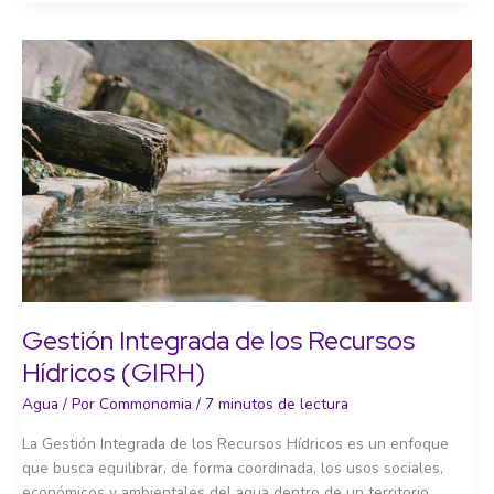
agua
y
al
saneamiento:
una
deuda
pendiente
Gestión Integrada de los Recursos
Hídricos (GIRH)
Agua
/ Por
Commonomia
/
7 minutos de lectura
La Gestión Integrada de los Recursos Hídricos es un enfoque
que busca equilibrar, de forma coordinada, los usos sociales,
económicos y ambientales del agua dentro de un territorio