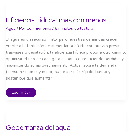
agua
Eficiencia hídrica: más con menos
Agua
/ Por
Commonomia
/
6 minutos de lectura
El agua es un recurso finito, pero nuestras demandas crecen.
Frente a la tentación de aumentar la oferta con nuevas presas,
trasvases o desalación, la eficiencia hídrica propone otro camino:
optimizar el uso de cada gota disponible, reduciendo pérdidas y
maximizando su aprovechamiento. Actuar sobre la demanda
(consumir menos y mejor) suele ser más rápido, barato y
sostenible que aumentar
Eficiencia
Leer más»
hídrica:
más
con
menos
Gobernanza del agua