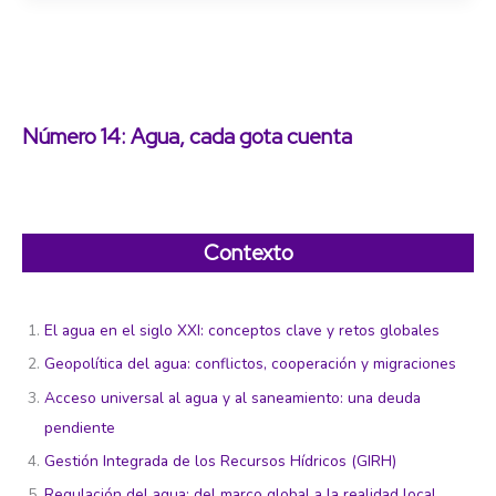
futuro
hídrico
sostenible
Número 14: Agua, cada gota cuenta
Contexto
El agua en el siglo XXI: conceptos clave y retos globales
Geopolítica del agua: conflictos, cooperación y migraciones
Acceso universal al agua y al saneamiento: una deuda
pendiente
Gestión Integrada de los Recursos Hídricos (GIRH)
Regulación del agua: del marco global a la realidad local