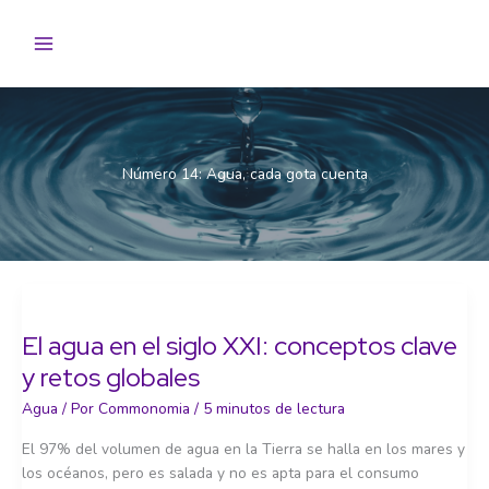
Ir
al
contenido
Número 14: Agua, cada gota cuenta
El agua en el siglo XXI: conceptos clave
y retos globales
Agua
/ Por
Commonomia
/
5 minutos de lectura
El 97% del volumen de agua en la Tierra se halla en los mares y
los océanos, pero es salada y no es apta para el consumo