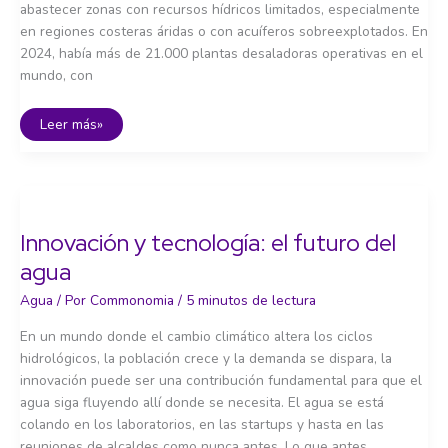
abastecer zonas con recursos hídricos limitados, especialmente
en regiones costeras áridas o con acuíferos sobreexplotados. En
2024, había más de 21.000 plantas desaladoras operativas en el
mundo, con
Desalación,
Leer más»
¿solución
milagrosa?
Innovación y tecnología: el futuro del
agua
Agua
/ Por
Commonomia
/
5 minutos de lectura
En un mundo donde el cambio climático altera los ciclos
hidrológicos, la población crece y la demanda se dispara, la
innovación puede ser una contribución fundamental para que el
agua siga fluyendo allí donde se necesita. El agua se está
colando en los laboratorios, en las startups y hasta en las
reuniones de alcaldes como nunca antes. Lo que antes