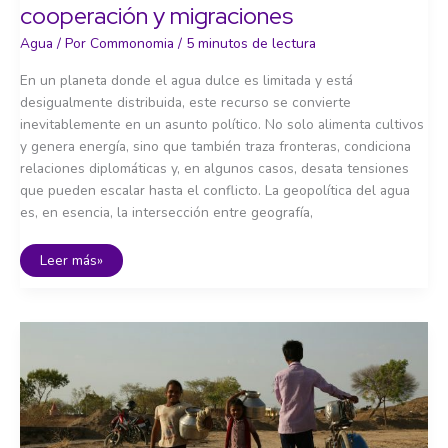
cooperación y migraciones
Agua
/ Por
Commonomia
/
5 minutos de lectura
En un planeta donde el agua dulce es limitada y está
desigualmente distribuida, este recurso se convierte
inevitablemente en un asunto político. No solo alimenta cultivos
y genera energía, sino que también traza fronteras, condiciona
relaciones diplomáticas y, en algunos casos, desata tensiones
que pueden escalar hasta el conflicto. La geopolítica del agua
es, en esencia, la intersección entre geografía,
Geopolítica
Leer más»
del
agua:
conflictos,
cooperación
y
migraciones