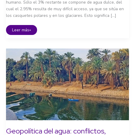
humano. Sólo el 3% restante se compone de agua dulce, del
cual el 2.95% resulta de muy difícil acceso, ya que se sitúa en
los casquetes polares y en los glaciares. Esto significa […]
El
Leer más»
agua
en
el
siglo
XXI:
conceptos
clave
y
retos
globales
Geopolítica del agua: conflictos,