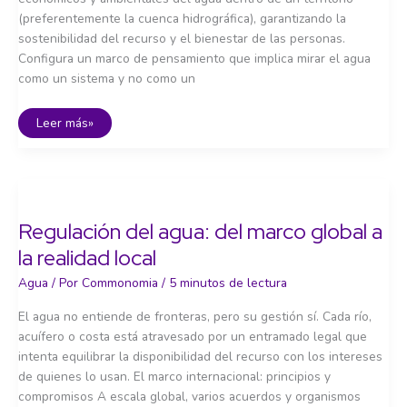
(preferentemente la cuenca hidrográfica), garantizando la
sostenibilidad del recurso y el bienestar de las personas.
Configura un marco de pensamiento que implica mirar el agua
como un sistema y no como un
Gestión
Leer más»
Integrada
de
los
Recursos
Hídricos
(GIRH)
Regulación del agua: del marco global a
la realidad local
Agua
/ Por
Commonomia
/
5 minutos de lectura
El agua no entiende de fronteras, pero su gestión sí. Cada río,
acuífero o costa está atravesado por un entramado legal que
intenta equilibrar la disponibilidad del recurso con los intereses
de quienes lo usan. El marco internacional: principios y
compromisos A escala global, varios acuerdos y organismos