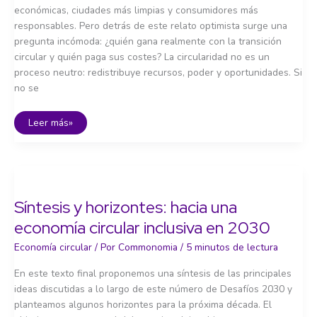
económicas, ciudades más limpias y consumidores más
responsables. Pero detrás de este relato optimista surge una
pregunta incómoda: ¿quién gana realmente con la transición
circular y quién paga sus costes? La circularidad no es un
proceso neutro: redistribuye recursos, poder y oportunidades. Si
no se
Economía
Leer más»
circular
y
justicia
social:
¿para
quién
y
con
Síntesis y horizontes: hacia una
qué
costes?
economía circular inclusiva en 2030
Economía circular
/ Por
Commonomia
/
5 minutos de lectura
En este texto final proponemos una síntesis de las principales
ideas discutidas a lo largo de este número de Desafíos 2030 y
planteamos algunos horizontes para la próxima década. El