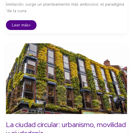
limitación, surge un planteamiento más ambicioso: el paradigma
“de la cuna
De
Leer más»
la
cuna
a
la
cuna:
el
rediseño
de
los
sistemas
productivos
La ciudad circular: urbanismo, movilidad