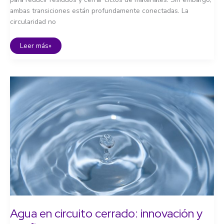
ambas transiciones están profundamente conectadas. La
circularidad no
Energía
Leer más»
y
circularidad:
el
papel
de
las
renovables
Agua en circuito cerrado: innovación y