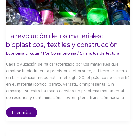
La revolución de los materiales:
bioplásticos, textiles y construcción
Economía circular
/ Por
Commonomia
/
5 minutos de lectura
Cada civilización se ha caracterizado por los materiales que
emplea: la piedra en la prehistoria, el bronce, el hierro, el acero
en la revolución industrial. En el siglo XX, el plástico se convirtió
en el material icónico: barato, versátil, omnipresente. Sin
embargo, su éxito ha traído consigo un problema monumental
de residuos y contaminación. Hoy, en plena transición hacia la
La
Leer más»
revolución
de
los
materiales:
bioplásticos,
textiles