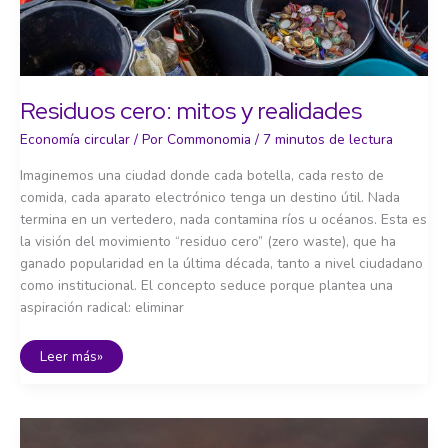
Residuos cero: mitos y realidades
Economía circular
/ Por
Commonomia
/
7 minutos de lectura
Imaginemos una ciudad donde cada botella, cada resto de
comida, cada aparato electrónico tenga un destino útil. Nada
termina en un vertedero, nada contamina ríos u océanos. Esta es
la visión del movimiento “residuo cero” (zero waste), que ha
ganado popularidad en la última década, tanto a nivel ciudadano
como institucional. El concepto seduce porque plantea una
aspiración radical: eliminar
Residuos
Leer más»
cero:
mitos
y
realidades