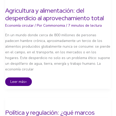
y
construcción
Agricultura y alimentación: del
desperdicio al aprovechamiento total
Economía circular
/ Por
Commonomia
/
7 minutos de lectura
En un mundo donde cerca de 800 millones de personas
padecen hambre crónica, aproximadamente un tercio de los
alimentos producidos globalmente nunca se consume: se pierde
en el campo, en el transporte, en los mercados o en los
hogares. Este desperdicio no solo es un problema ético: supone
un despilfarro de agua, tierra, energía y trabajo humano. La
economía circular
Agricultura
Leer más»
y
alimentación:
del
desperdicio
al
aprovechamiento
total
Política y regulación: ¿qué marcos