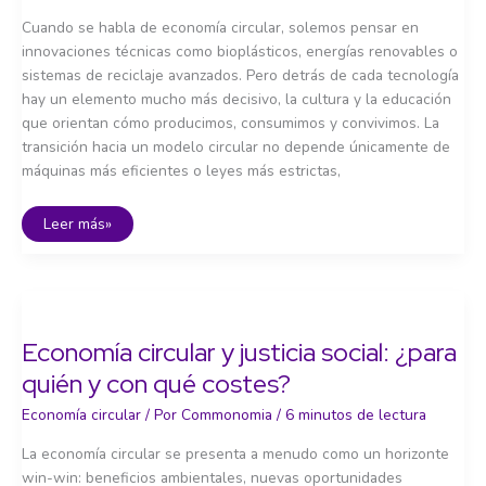
Cuando se habla de economía circular, solemos pensar en
innovaciones técnicas como bioplásticos, energías renovables o
sistemas de reciclaje avanzados. Pero detrás de cada tecnología
hay un elemento mucho más decisivo, la cultura y la educación
que orientan cómo producimos, consumimos y convivimos. La
transición hacia un modelo circular no depende únicamente de
máquinas más eficientes o leyes más estrictas,
Educación
Leer más»
y
cultura
de
la
circularidad:
cambiar
la
mentalidad
Economía circular y justicia social: ¿para
quién y con qué costes?
Economía circular
/ Por
Commonomia
/
6 minutos de lectura
La economía circular se presenta a menudo como un horizonte
win-win: beneficios ambientales, nuevas oportunidades