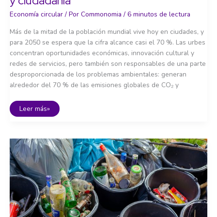
y ciudadanía
Economía circular
/ Por
Commonomia
/
6 minutos de lectura
Más de la mitad de la población mundial vive hoy en ciudades, y
para 2050 se espera que la cifra alcance casi el 70 %. Las urbes
concentran oportunidades económicas, innovación cultural y
redes de servicios, pero también son responsables de una parte
desproporcionada de los problemas ambientales: generan
alrededor del 70 % de las emisiones globales de CO₂ y
La
Leer más»
ciudad
circular:
urbanismo,
movilidad
y
ciudadanía