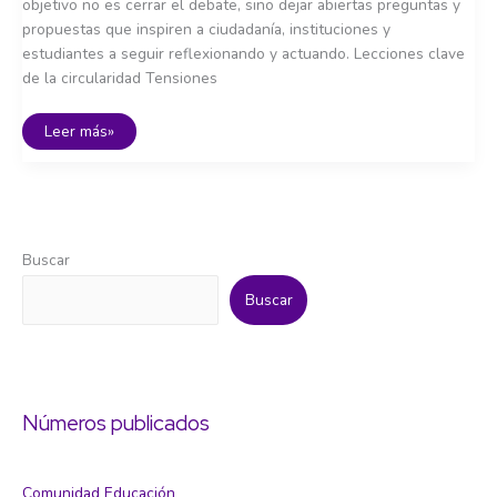
objetivo no es cerrar el debate, sino dejar abiertas preguntas y
propuestas que inspiren a ciudadanía, instituciones y
estudiantes a seguir reflexionando y actuando. Lecciones clave
de la circularidad Tensiones
Síntesis
Leer más»
y
horizontes:
hacia
una
economía
circular
inclusiva
en
2030
Buscar
Buscar
Números publicados
Comunidad Educación