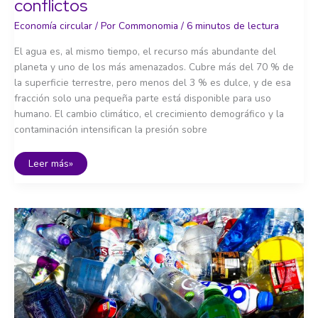
conflictos
Economía circular
/ Por
Commonomia
/
6 minutos de lectura
El agua es, al mismo tiempo, el recurso más abundante del
planeta y uno de los más amenazados. Cubre más del 70 % de
la superficie terrestre, pero menos del 3 % es dulce, y de esa
fracción solo una pequeña parte está disponible para uso
humano. El cambio climático, el crecimiento demográfico y la
contaminación intensifican la presión sobre
Agua
Leer más»
en
circuito
cerrado:
innovación
y
conflictos