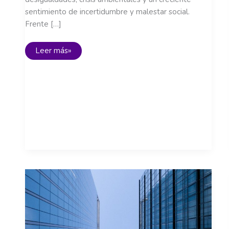
sentimiento de incertidumbre y malestar social.
Frente […]
Presentación:
Leer más»
poner
la
vida
en
el
centro