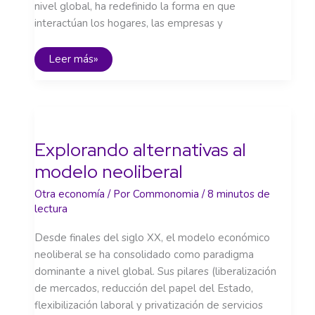
nivel global, ha redefinido la forma en que
interactúan los hogares, las empresas y
Globalización:
Leer más»
Capitales
sin
Fronteras,
Derechos
con
Límites
Explorando alternativas al
modelo neoliberal
Otra economía
/ Por
Commonomia
/
8 minutos de
lectura
Desde finales del siglo XX, el modelo económico
neoliberal se ha consolidado como paradigma
dominante a nivel global. Sus pilares (liberalización
de mercados, reducción del papel del Estado,
flexibilización laboral y privatización de servicios