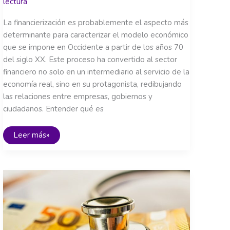
lectura
La financierización es probablemente el aspecto más
determinante para caracterizar el modelo económico
que se impone en Occidente a partir de los años 70
del siglo XX. Este proceso ha convertido al sector
financiero no solo en un intermediario al servicio de la
economía real, sino en su protagonista, redibujando
las relaciones entre empresas, gobiernos y
ciudadanos. Entender qué es
Financierización:
Leer más»
el
poder
de
las
finanzas
moldea
el
mundo