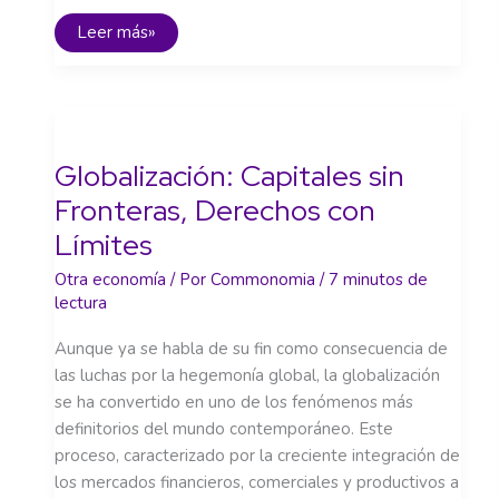
El
Leer más»
dominio
creciente
de
las
grandes
corporaciones
Globalización: Capitales sin
Fronteras, Derechos con
Límites
Otra economía
/ Por
Commonomia
/
7 minutos de
lectura
Aunque ya se habla de su fin como consecuencia de
las luchas por la hegemonía global, la globalización
se ha convertido en uno de los fenómenos más
definitorios del mundo contemporáneo. Este
proceso, caracterizado por la creciente integración de
los mercados financieros, comerciales y productivos a