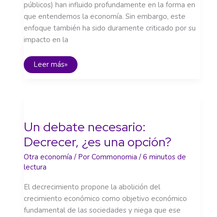
públicos) han influido profundamente en la forma en
que entendemos la economía. Sin embargo, este
enfoque también ha sido duramente criticado por su
impacto en la
Explorando
Leer más»
alternativas
al
modelo
neoliberal
Un debate necesario:
Decrecer, ¿es una opción?
Otra economía
/ Por
Commonomia
/
6 minutos de
lectura
El decrecimiento propone la abolición del
crecimiento económico como objetivo económico
fundamental de las sociedades y niega que ese