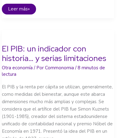
Sobre
Leer más»
como
los
derechos
se
convirtieron
en
mercancía
El PIB: un indicador con
historia… y serias limitaciones
Otra economía
/ Por
Commonomia
/
8 minutos de
lectura
El PIB y la renta per cápita se utilizan, generalmente,
como medidas del bienestar, aunque este abarca
dimensiones mucho más amplias y complejas. Se
considera que el artífice del PIB fue Simon Kuznets
(1901-1985), creador del sistema estadounidense
unificado de contabilidad nacional y premio Nóbel de
Economía en 1971. Presentó la idea del PIB en un