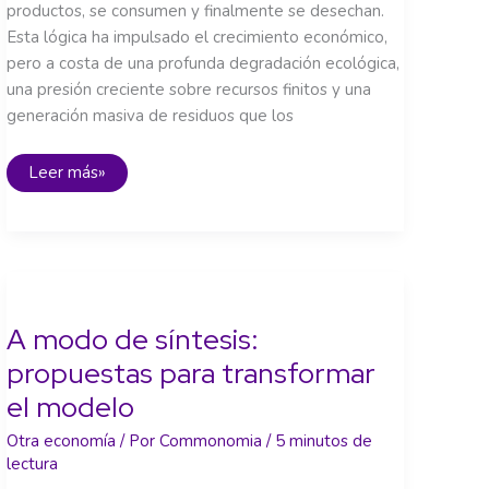
productos, se consumen y finalmente se desechan.
Esta lógica ha impulsado el crecimiento económico,
pero a costa de una profunda degradación ecológica,
una presión creciente sobre recursos finitos y una
generación masiva de residuos que los
Economía
Leer más»
circular:
más
allá
del
reciclaje
A modo de síntesis:
propuestas para transformar
el modelo
Otra economía
/ Por
Commonomia
/
5 minutos de
lectura