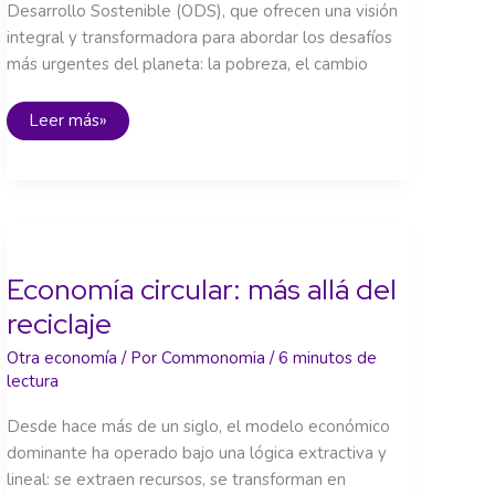
Desarrollo Sostenible (ODS), que ofrecen una visión
integral y transformadora para abordar los desafíos
más urgentes del planeta: la pobreza, el cambio
La
Leer más»
Agenda
2030,
una
hoja
de
ruta
para
la
transformación
Economía circular: más allá del
reciclaje
Otra economía
/ Por
Commonomia
/
6 minutos de
lectura
Desde hace más de un siglo, el modelo económico
dominante ha operado bajo una lógica extractiva y
lineal: se extraen recursos, se transforman en