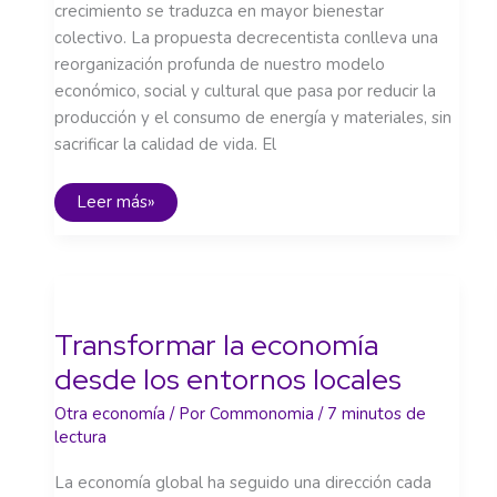
crecimiento se traduzca en mayor bienestar
colectivo. La propuesta decrecentista conlleva una
reorganización profunda de nuestro modelo
económico, social y cultural que pasa por reducir la
producción y el consumo de energía y materiales, sin
sacrificar la calidad de vida. El
Un
Leer más»
debate
necesario:
Decrecer,
¿es
una
opción?
Transformar la economía
desde los entornos locales
Otra economía
/ Por
Commonomia
/
7 minutos de
lectura
La economía global ha seguido una dirección cada