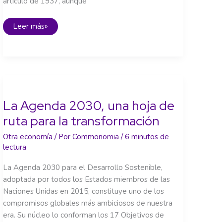
artículo de 1937, aunque
El
Leer más»
PIB:
un
indicador
con
historia…
y
serias
limitaciones
La Agenda 2030, una hoja de
ruta para la transformación
Otra economía
/ Por
Commonomia
/
6 minutos de
lectura
La Agenda 2030 para el Desarrollo Sostenible,
adoptada por todos los Estados miembros de las
Naciones Unidas en 2015, constituye uno de los
compromisos globales más ambiciosos de nuestra
era. Su núcleo lo conforman los 17 Objetivos de