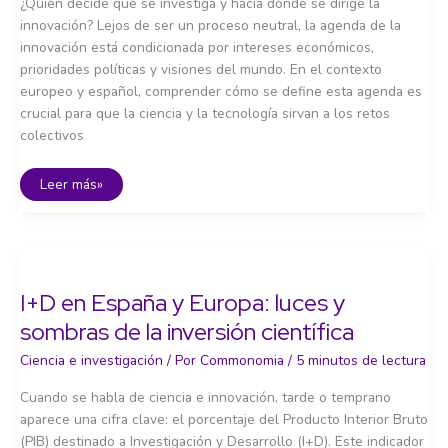
¿Quién decide qué se investiga y hacia dónde se dirige la
innovación? Lejos de ser un proceso neutral, la agenda de la
innovación está condicionada por intereses económicos,
prioridades políticas y visiones del mundo. En el contexto
europeo y español, comprender cómo se define esta agenda es
crucial para que la ciencia y la tecnología sirvan a los retos
colectivos
La
Leer más»
agenda
de
la
investigación:
¿quién
decide?
I+D en España y Europa: luces y
sombras de la inversión científica
Ciencia e investigación
/ Por
Commonomia
/
5 minutos de lectura
Cuando se habla de ciencia e innovación, tarde o temprano
aparece una cifra clave: el porcentaje del Producto Interior Bruto
(PIB) destinado a Investigación y Desarrollo (I+D). Este indicador