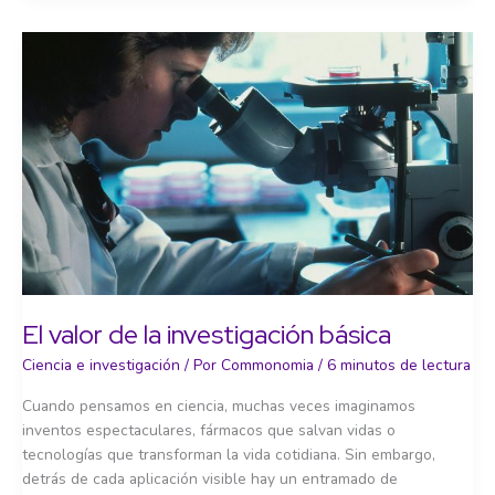
los
desafíos
del
siglo
XXI
El valor de la investigación básica
Ciencia e investigación
/ Por
Commonomia
/
6 minutos de lectura
Cuando pensamos en ciencia, muchas veces imaginamos
inventos espectaculares, fármacos que salvan vidas o
tecnologías que transforman la vida cotidiana. Sin embargo,
detrás de cada aplicación visible hay un entramado de