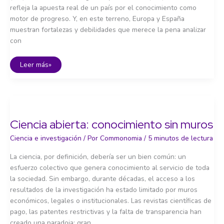
refleja la apuesta real de un país por el conocimiento como
motor de progreso. Y, en este terreno, Europa y España
muestran fortalezas y debilidades que merece la pena analizar
con
I+D
Leer más»
en
España
y
Europa:
luces
y
sombras
de
Ciencia abierta: conocimiento sin muros
la
inversión
científica
Ciencia e investigación
/ Por
Commonomia
/
5 minutos de lectura
La ciencia, por definición, debería ser un bien común: un
esfuerzo colectivo que genera conocimiento al servicio de toda
la sociedad. Sin embargo, durante décadas, el acceso a los
resultados de la investigación ha estado limitado por muros
económicos, legales o institucionales. Las revistas científicas de
pago, las patentes restrictivas y la falta de transparencia han
creado una paradoja: gran