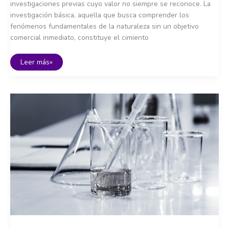
investigaciones previas cuyo valor no siempre se reconoce. La
investigación básica, aquella que busca comprender los
fenómenos fundamentales de la naturaleza sin un objetivo
comercial inmediato, constituye el cimiento
El
Leer más»
valor
de
la
investigación
básica