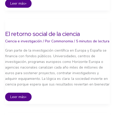
Ciencia
Leer más»
ciudadana:
del
laboratorio
a
la
calle
El retorno social de la ciencia
Ciencia e investigación
/ Por
Commonomia
/
5 minutos de lectura
Gran parte de la investigación científica en Europa y España se
financia con fondos públicos. Universidades, centros de
investigación, programas europeos como Horizonte Europa o
agencias nacionales canalizan cada año miles de millones de
euros para sostener proyectos, contratar investigadores y
adquirir equipamiento. La lógica es clara: la sociedad invierte en
ciencia porque espera que sus resultados reviertan en bienestar
El
Leer más»
retorno
social
de
la
ciencia