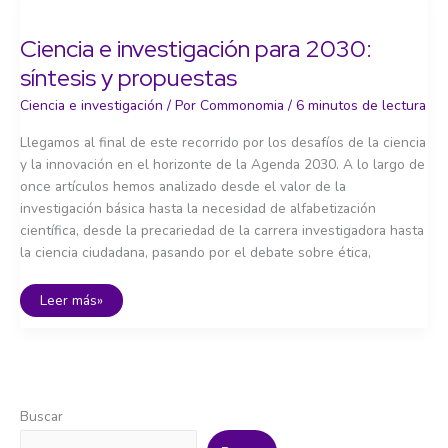
Ciencia e investigación para 2030:
síntesis y propuestas
Ciencia e investigación
/ Por
Commonomia
/
6 minutos de lectura
Llegamos al final de este recorrido por los desafíos de la ciencia
y la innovación en el horizonte de la Agenda 2030. A lo largo de
once artículos hemos analizado desde el valor de la
investigación básica hasta la necesidad de alfabetización
científica, desde la precariedad de la carrera investigadora hasta
la ciencia ciudadana, pasando por el debate sobre ética,
Ciencia
Leer más»
e
investigación
para
2030:
síntesis
y
propuestas
Buscar