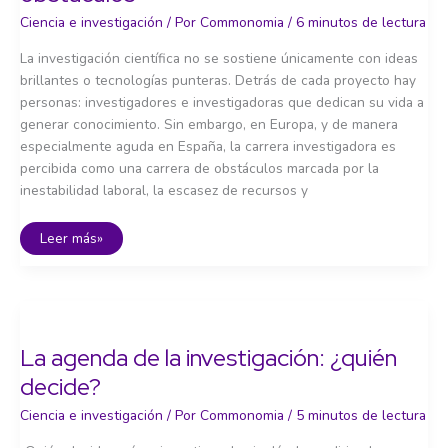
Ciencia e investigación
/ Por
Commonomia
/
6 minutos de lectura
La investigación científica no se sostiene únicamente con ideas
brillantes o tecnologías punteras. Detrás de cada proyecto hay
personas: investigadores e investigadoras que dedican su vida a
generar conocimiento. Sin embargo, en Europa, y de manera
especialmente aguda en España, la carrera investigadora es
percibida como una carrera de obstáculos marcada por la
inestabilidad laboral, la escasez de recursos y
La
Leer más»
carrera
investigadora:
una
carrera
de
obstáculos
La agenda de la investigación: ¿quién
decide?
Ciencia e investigación
/ Por
Commonomia
/
5 minutos de lectura