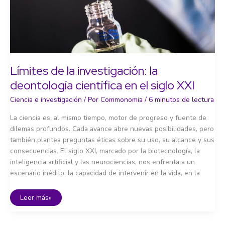
Límites de la investigación: la
deontología científica en el siglo XXI
Ciencia e investigación
/ Por
Commonomia
/
6 minutos de lectura
La ciencia es, al mismo tiempo, motor de progreso y fuente de
dilemas profundos. Cada avance abre nuevas posibilidades, pero
también plantea preguntas éticas sobre su uso, su alcance y sus
consecuencias. El siglo XXI, marcado por la biotecnología, la
inteligencia artificial y las neurociencias, nos enfrenta a un
escenario inédito: la capacidad de intervenir en la vida, en la
Límites
Leer más»
de
la
investigación:
la