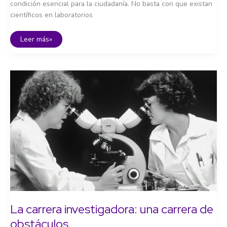
condición esencial para la ciudadanía. No basta con que existan
científicos en laboratorios
Cultura
Leer más»
y
alfabetización
científica
La carrera investigadora: una carrera de
obstáculos