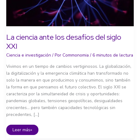
La ciencia ante los desafíos del siglo
XXI
Ciencia e investigación
/ Por
Commonomia
/
6 minutos de lectura
Vivimos en un tiempo de cambios vertiginosos. La globalización,
la digitalización y la emergencia climática han transformado no
solo la manera en que producimos y consumimos, sino también
la forma en que pensamos el futuro colectivo. El siglo XXI se
caracteriza por la simultaneidad de crisis y oportunidades:
pandemias globales, tensiones geopolíticas, desigualdades
crecientes… pero también capacidades tecnológicas sin
precedentes, […]
La
Leer más»
ciencia
ante