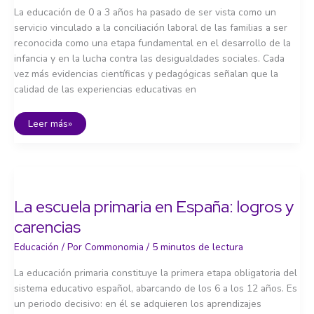
La educación de 0 a 3 años ha pasado de ser vista como un
servicio vinculado a la conciliación laboral de las familias a ser
reconocida como una etapa fundamental en el desarrollo de la
infancia y en la lucha contra las desigualdades sociales. Cada
vez más evidencias científicas y pedagógicas señalan que la
calidad de las experiencias educativas en
La
Leer más»
educación
de
0
a
3
años:
inversión
clave
La escuela primaria en España: logros y
contra
la
carencias
desigualdad
Educación
/ Por
Commonomia
/
5 minutos de lectura
La educación primaria constituye la primera etapa obligatoria del
sistema educativo español, abarcando de los 6 a los 12 años. Es
un periodo decisivo: en él se adquieren los aprendizajes