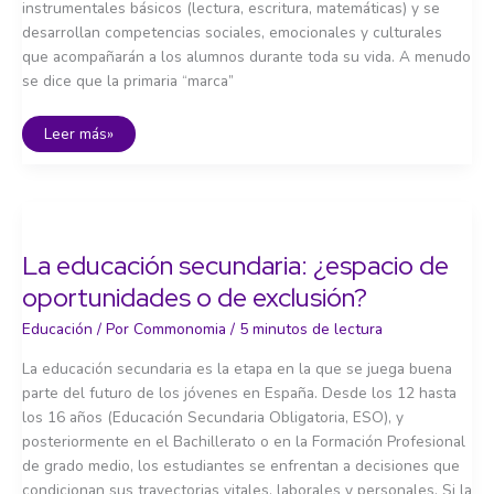
instrumentales básicos (lectura, escritura, matemáticas) y se
desarrollan competencias sociales, emocionales y culturales
que acompañarán a los alumnos durante toda su vida. A menudo
se dice que la primaria “marca”
La
Leer más»
escuela
primaria
en
España:
logros
y
carencias
La educación secundaria: ¿espacio de
oportunidades o de exclusión?
Educación
/ Por
Commonomia
/
5 minutos de lectura
La educación secundaria es la etapa en la que se juega buena
parte del futuro de los jóvenes en España. Desde los 12 hasta
los 16 años (Educación Secundaria Obligatoria, ESO), y
posteriormente en el Bachillerato o en la Formación Profesional
de grado medio, los estudiantes se enfrentan a decisiones que
condicionan sus trayectorias vitales, laborales y personales. Si la