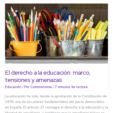
mediadora
institucional:
recuperando
el
sentido
de
la
trascendencia
El derecho a la educación: marco,
tensiones y amenazas
Educación
/ Por
Commonomia
/
7 minutos de lectura
La educación ha sido, desde la aprobación de la Constitución de
1978, uno de los pilares fundamentales del pacto democrático
en España. El artículo 27 consagra el derecho a la educación y la
libertad de enseñanza, y establece que la enseñanza básica es