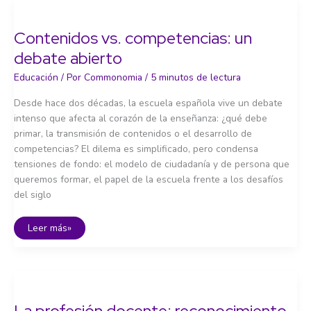
empleo
y
la
Contenidos vs. competencias: un
competitividad
debate abierto
Educación
/ Por
Commonomia
/
5 minutos de lectura
Desde hace dos décadas, la escuela española vive un debate
intenso que afecta al corazón de la enseñanza: ¿qué debe
primar, la transmisión de contenidos o el desarrollo de
competencias? El dilema es simplificado, pero condensa
tensiones de fondo: el modelo de ciudadanía y de persona que
queremos formar, el papel de la escuela frente a los desafíos
del siglo
Contenidos
Leer más»
vs.
competencias:
un
debate
abierto
La profesión docente: reconocimiento,