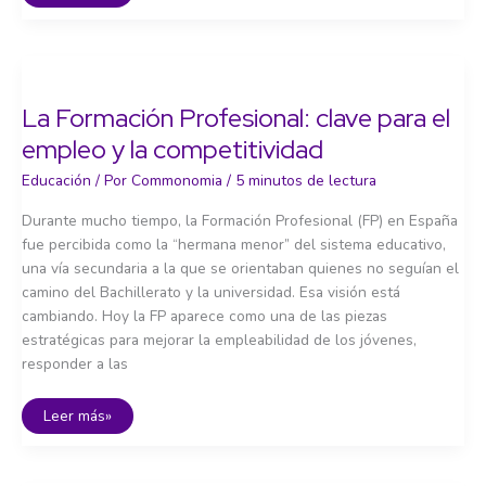
universitaria:
entre
democratización
y
mercantilización
La Formación Profesional: clave para el
empleo y la competitividad
Educación
/ Por
Commonomia
/
5 minutos de lectura
Durante mucho tiempo, la Formación Profesional (FP) en España
fue percibida como la “hermana menor” del sistema educativo,
una vía secundaria a la que se orientaban quienes no seguían el
camino del Bachillerato y la universidad. Esa visión está
cambiando. Hoy la FP aparece como una de las piezas
estratégicas para mejorar la empleabilidad de los jóvenes,
responder a las
La
Leer más»
Formación
Profesional:
clave
para
el