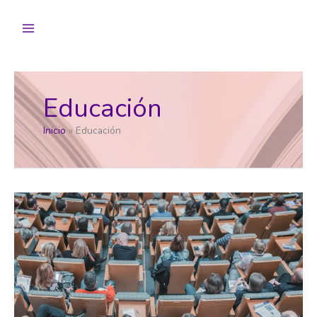
Ir
al
contenido
Educación
Inicio
Educación