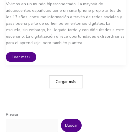
Vivimos en un mundo hiperconectado. La mayoría de
adolescentes españoles tiene un smartphone propio antes de
los 13 años, consume información a través de redes sociales y
pasa buena parte de su tiempo en entornos digitales. La
escuela, sin embargo, ha llegado tarde y con dificultades a este
escenario. La digitalización ofrece oportunidades extraordinarias
para el aprendizaje, pero también plantea
Nuevos
Leer más»
retos
educativos:
alfabetización
mediática
y
sociedad
Cargar más
digital
Buscar
Buscar