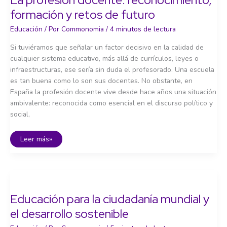
formación y retos de futuro
Educación
/ Por
Commonomia
/
4 minutos de lectura
Si tuviéramos que señalar un factor decisivo en la calidad de
cualquier sistema educativo, más allá de currículos, leyes o
infraestructuras, ese sería sin duda el profesorado. Una escuela
es tan buena como lo son sus docentes. No obstante, en
España la profesión docente vive desde hace años una situación
ambivalente: reconocida como esencial en el discurso político y
social,
La
Leer más»
profesión
docente:
reconocimiento,
formación
y
retos
de
futuro
Educación para la ciudadanía mundial y
el desarrollo sostenible