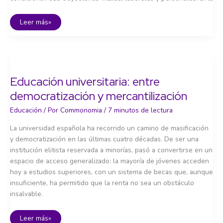
La
Leer más»
educación
secundaria:
¿espacio
de
oportunidades
o
de
exclusión?
Educación universitaria: entre
democratización y mercantilización
Educación
/ Por
Commonomia
/
7 minutos de lectura
La universidad española ha recorrido un camino de masificación
y democratización en las últimas cuatro décadas. De ser una
institución elitista reservada a minorías, pasó a convertirse en un
espacio de acceso generalizado: la mayoría de jóvenes acceden
hoy a estudios superiores, con un sistema de becas que, aunque
insuficiente, ha permitido que la renta no sea un obstáculo
insalvable.
Educación
Leer más»