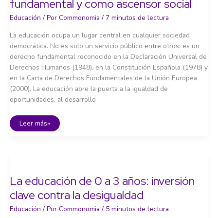
fundamental y como ascensor social
Educación
/ Por
Commonomia
/
7 minutos de lectura
La educación ocupa un lugar central en cualquier sociedad
democrática. No es solo un servicio público entre otros: es un
derecho fundamental reconocido en la Declaración Universal de
Derechos Humanos (1948), en la Constitución Española (1978) y
en la Carta de Derechos Fundamentales de la Unión Europea
(2000). La educación abre la puerta a la igualdad de
oportunidades, al desarrollo
La
Leer más»
educación
como
derecho
fundamental
y
como
ascensor
social
La educación de 0 a 3 años: inversión
clave contra la desigualdad
Educación
/ Por
Commonomia
/
5 minutos de lectura