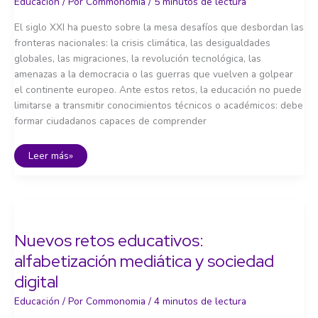
Educación
/ Por
Commonomia
/
5 minutos de lectura
El siglo XXI ha puesto sobre la mesa desafíos que desbordan las
fronteras nacionales: la crisis climática, las desigualdades
globales, las migraciones, la revolución tecnológica, las
amenazas a la democracia o las guerras que vuelven a golpear
el continente europeo. Ante estos retos, la educación no puede
limitarse a transmitir conocimientos técnicos o académicos: debe
formar ciudadanos capaces de comprender
Educación
Leer más»
para
la
ciudadanía
mundial
y
el
desarrollo
sostenible
Nuevos retos educativos:
alfabetización mediática y sociedad
digital
Educación
/ Por
Commonomia
/
4 minutos de lectura