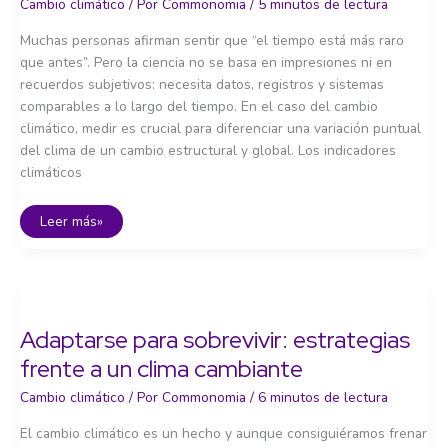
Cambio climático
/ Por
Commonomia
/
5 minutos de lectura
Muchas personas afirman sentir que “el tiempo está más raro
que antes”. Pero la ciencia no se basa en impresiones ni en
recuerdos subjetivos: necesita datos, registros y sistemas
comparables a lo largo del tiempo. En el caso del cambio
climático, medir es crucial para diferenciar una variación puntual
del clima de un cambio estructural y global. Los indicadores
climáticos
Cómo
Leer más»
se
mide
el
cambio
climático
Adaptarse para sobrevivir: estrategias
frente a un clima cambiante
Cambio climático
/ Por
Commonomia
/
6 minutos de lectura
El cambio climático es un hecho y aunque consiguiéramos frenar