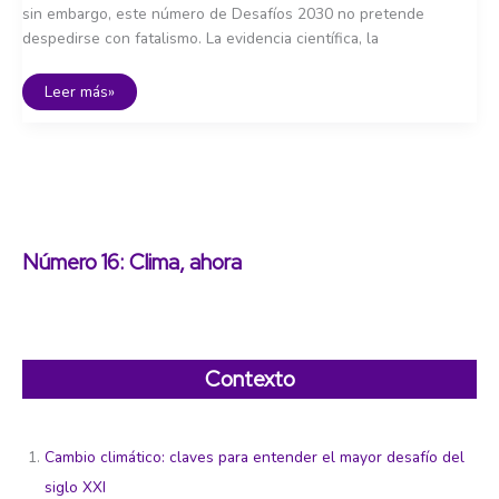
sin embargo, este número de Desafíos 2030 no pretende
despedirse con fatalismo. La evidencia científica, la
Hacia
Leer más»
2030:
síntesis
de
medidas
y
acciones
para
un
futuro
posible
Número 16: Clima, ahora
Contexto
Cambio climático: claves para entender el mayor desafío del
siglo XXI