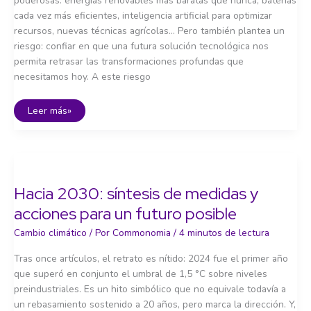
poderosas: energías renovables más baratas que nunca, baterías
cada vez más eficientes, inteligencia artificial para optimizar
recursos, nuevas técnicas agrícolas… Pero también plantea un
riesgo: confiar en que una futura solución tecnológica nos
permita retrasar las transformaciones profundas que
necesitamos hoy. A este riesgo
Tecnología
Leer más»
y
cambio
climático
Hacia 2030: síntesis de medidas y
acciones para un futuro posible
Cambio climático
/ Por
Commonomia
/
4 minutos de lectura
Tras once artículos, el retrato es nítido: 2024 fue el primer año
que superó en conjunto el umbral de 1,5 °C sobre niveles
preindustriales. Es un hito simbólico que no equivale todavía a
un rebasamiento sostenido a 20 años, pero marca la dirección. Y,