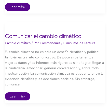
Resiliencia
Leer más»
y
reducción
de
riesgos
Comunicar el cambio climático
Cambio climático
/ Por
Commonomia
/
6 minutos de lectura
El cambio climático no es solo un desafío científico y político:
también es un reto comunicativo. De poco sirve tener los
mejores datos y los informes más rigurosos si no logran llegar a
la ciudadanía, emocionar, generar conversación y, sobre todo,
impulsar acción. La comunicación climática es el puente entre la
evidencia científica y las decisiones sociales. Sin embargo,
comunicar
Comunicar
Leer más»
el
cambio
climático