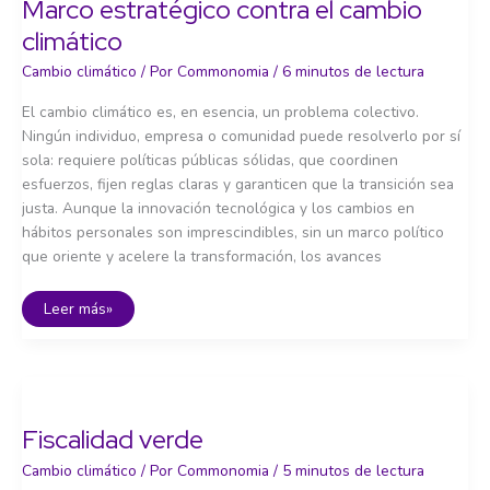
Marco estratégico contra el cambio
climático
Cambio climático
/ Por
Commonomia
/
6 minutos de lectura
El cambio climático es, en esencia, un problema colectivo.
Ningún individuo, empresa o comunidad puede resolverlo por sí
sola: requiere políticas públicas sólidas, que coordinen
esfuerzos, fijen reglas claras y garanticen que la transición sea
justa. Aunque la innovación tecnológica y los cambios en
hábitos personales son imprescindibles, sin un marco político
que oriente y acelere la transformación, los avances
Marco
Leer más»
estratégico
contra
el
cambio
climático
Fiscalidad verde
Cambio climático
/ Por
Commonomia
/
5 minutos de lectura