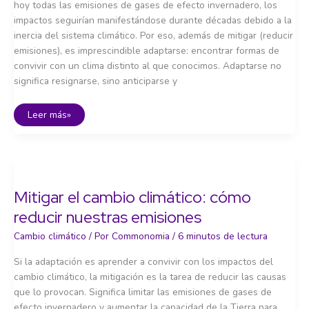
hoy todas las emisiones de gases de efecto invernadero, los
impactos seguirían manifestándose durante décadas debido a la
inercia del sistema climático. Por eso, además de mitigar (reducir
emisiones), es imprescindible adaptarse: encontrar formas de
convivir con un clima distinto al que conocimos. Adaptarse no
significa resignarse, sino anticiparse y
Adaptarse
Leer más»
para
sobrevivir:
estrategias
frente
a
un
clima
cambiante
Mitigar el cambio climático: cómo
reducir nuestras emisiones
Cambio climático
/ Por
Commonomia
/
6 minutos de lectura
Si la adaptación es aprender a convivir con los impactos del
cambio climático, la mitigación es la tarea de reducir las causas
que lo provocan. Significa limitar las emisiones de gases de
efecto invernadero y aumentar la capacidad de la Tierra para