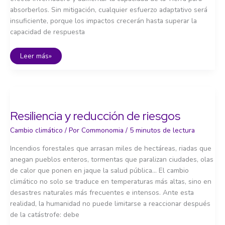
absorberlos. Sin mitigación, cualquier esfuerzo adaptativo será
insuficiente, porque los impactos crecerán hasta superar la
capacidad de respuesta
Mitigar
Leer más»
el
cambio
climático:
cómo
reducir
nuestras
emisiones
Resiliencia y reducción de riesgos
Cambio climático
/ Por
Commonomia
/
5 minutos de lectura
Incendios forestales que arrasan miles de hectáreas, riadas que
anegan pueblos enteros, tormentas que paralizan ciudades, olas
de calor que ponen en jaque la salud pública… El cambio
climático no solo se traduce en temperaturas más altas, sino en
desastres naturales más frecuentes e intensos. Ante esta
realidad, la humanidad no puede limitarse a reaccionar después
de la catástrofe: debe