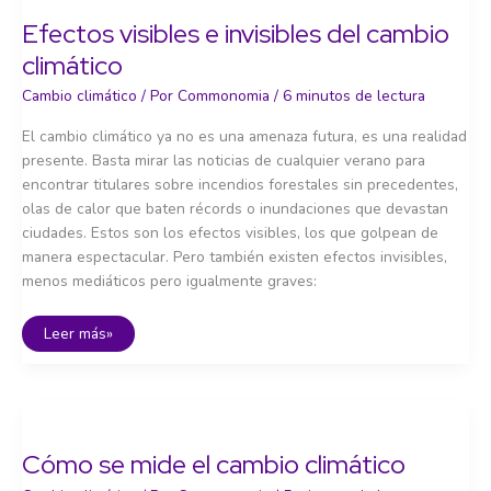
desafío
del
Efectos visibles e invisibles del cambio
siglo
XXI
climático
Cambio climático
/ Por
Commonomia
/
6 minutos de lectura
El cambio climático ya no es una amenaza futura, es una realidad
presente. Basta mirar las noticias de cualquier verano para
encontrar titulares sobre incendios forestales sin precedentes,
olas de calor que baten récords o inundaciones que devastan
ciudades. Estos son los efectos visibles, los que golpean de
manera espectacular. Pero también existen efectos invisibles,
menos mediáticos pero igualmente graves:
Efectos
Leer más»
visibles
e
invisibles
del
cambio
climático
Cómo se mide el cambio climático