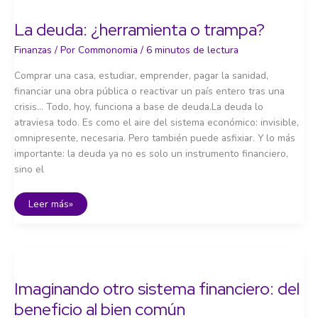
cómplices?
La deuda: ¿herramienta o trampa?
Finanzas
/ Por
Commonomia
/
6 minutos de lectura
Comprar una casa, estudiar, emprender, pagar la sanidad,
financiar una obra pública o reactivar un país entero tras una
crisis… Todo, hoy, funciona a base de deuda.La deuda lo
atraviesa todo. Es como el aire del sistema económico: invisible,
omnipresente, necesaria. Pero también puede asfixiar. Y lo más
importante: la deuda ya no es solo un instrumento financiero,
sino el
La
Leer más»
deuda:
¿herramienta
o
trampa?
Imaginando otro sistema financiero: del
beneficio al bien común