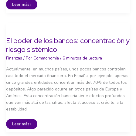
Finanzas
Leer más»
éticas:
dinero
con
valores
El poder de los bancos: concentración y
riesgo sistémico
Finanzas
/ Por
Commonomia
/
6 minutos de lectura
Actualmente, en muchos países, unos pocos bancos controlan
casi todo el mercado financiero. En España, por ejemplo, apenas
cinco grandes entidades concentran más del 70% de todos los
depósitos. Algo parecido ocurre en otros países de Europa y
América. Esta concentración bancaria tiene efectos profundos
que van más allá de las cifras: afecta al acceso al crédito, a la
estabilidad
El
Leer más»
poder
de
los