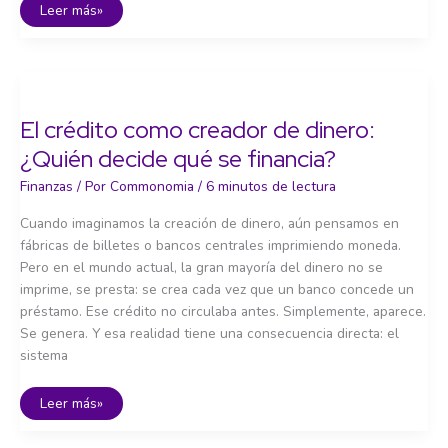
Monedas
Leer más»
digitales
de
bancos
centrales
(CBDC)
El crédito como creador de dinero:
¿Quién decide qué se financia?
Finanzas
/ Por
Commonomia
/
6 minutos de lectura
Cuando imaginamos la creación de dinero, aún pensamos en
fábricas de billetes o bancos centrales imprimiendo moneda.
Pero en el mundo actual, la gran mayoría del dinero no se
imprime, se presta: se crea cada vez que un banco concede un
préstamo. Ese crédito no circulaba antes. Simplemente, aparece.
Se genera. Y esa realidad tiene una consecuencia directa: el
sistema
El
Leer más»
crédito
como
creador