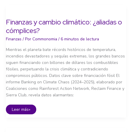
de
dinero:
¿Quién
decide
qué
Finanzas y cambio climático: ¿aliadas o
se
financia?
cómplices?
Finanzas
/ Por
Commonomia
/
6 minutos de lectura
Mientras el planeta bate récords históricos de temperatura,
incendios devastadores y sequías extremas, los grandes bancos
siguen financiando con billones de dólares los combustibles
fósiles, perpetuando la crisis climática y contradiciendo
compromisos públicos. Datos clave sobre financiación fósil El
informe Banking on Climate Chaos (2024–2025), elaborado por
Coaliciones como Rainforest Action Network, Reclaim Finance y
Sierra Club, revela datos alarmantes:
Finanzas
Leer más»
y
cambio
climático:
¿aliadas
o