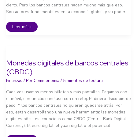
cierto. Pero los bancos centrales hacen mucho más que eso.
Son actores fundamentales en la economía global, y su poder,
¿Qué
Leer más»
hacen
los
bancos
centrales?
Monedas digitales de bancos centrales
(CBDC)
Finanzas
/ Por
Commonomia
/
5 minutos de lectura
Cada vez usamos menos billetes y más pantallas. Pagamos con
el móvil, con un clic o incluso con un reloj. El dinero físico pierde
peso. Y los bancos centrales no quieren quedarse atrás. Por
eso, están desarrollando una nueva herramienta: las monedas
digitales oficiales, conocidas como CBDC (Central Bank Digital
Currency). El euro digital, el yuan digital o el potencial