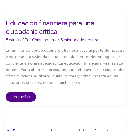
bancos:
concentración
y
riesgo
sistémico
Educación financiera para una
ciudadanía crítica
Finanzas
/ Por
Commonomia
/
5 minutos de lectura
En un mundo donde el dinero atraviesa cada aspecto de nuestra
vida, desde la vivienda hasta el empleo, entender su lógica se
convierte en una necesidad. La educación financiera va más allá
de enseñar a ahorrar o presupuestar; debe ayudar a comprender
cómo funciona el dinero, quién lo crea y cómo impacta en las
relaciones sociales, el medio ambiente y
Educación
Leer más»
financiera
para
una
ciudadanía
crítica