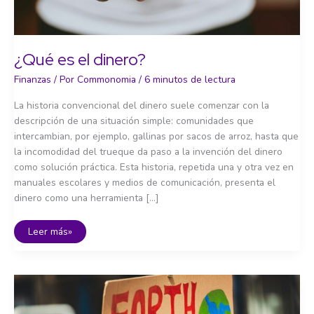
¿Qué es el dinero?
Finanzas
/ Por
Commonomia
/
6 minutos de lectura
La historia convencional del dinero suele comenzar con la
descripción de una situación simple: comunidades que
intercambian, por ejemplo, gallinas por sacos de arroz, hasta que
la incomodidad del trueque da paso a la invención del dinero
como solución práctica. Esta historia, repetida una y otra vez en
manuales escolares y medios de comunicación, presenta el
dinero como una herramienta […]
¿Qué
Leer más»
es
el
dinero?