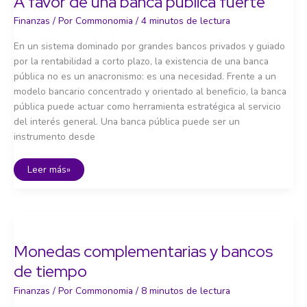
A favor de una banca pública fuerte
Finanzas
/ Por
Commonomia
/
4 minutos de lectura
En un sistema dominado por grandes bancos privados y guiado
por la rentabilidad a corto plazo, la existencia de una banca
pública no es un anacronismo: es una necesidad. Frente a un
modelo bancario concentrado y orientado al beneficio, la banca
pública puede actuar como herramienta estratégica al servicio
del interés general. Una banca pública puede ser un
instrumento desde
A
Leer más»
favor
de
una
banca
pública
fuerte
Monedas complementarias y bancos
de tiempo
Finanzas
/ Por
Commonomia
/
8 minutos de lectura