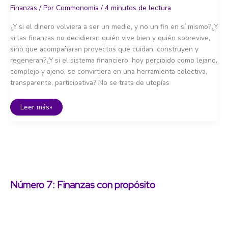
Finanzas
/ Por
Commonomia
/
4 minutos de lectura
¿Y si el dinero volviera a ser un medio, y no un fin en sí mismo?¿Y
si las finanzas no decidieran quién vive bien y quién sobrevive,
sino que acompañaran proyectos que cuidan, construyen y
regeneran?¿Y si el sistema financiero, hoy percibido como lejano,
complejo y ajeno, se convirtiera en una herramienta colectiva,
transparente, participativa? No se trata de utopías
Imaginando
Leer más»
otro
sistema
financiero:
del
beneficio
al
bien
común
Número 7: Finanzas con propósito