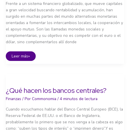
Frente a un sistema financiero globalizado, que mueve capitales
a gran velocidad buscando rentabilidad y acumulación, han
surgido en muchas partes del mundo alternativas monetarias
orientadas a fomentar los intercambios locales, la cooperación y
el apoyo mutuo. Son las llamadas monedas sociales y
complementarias, y su objetivo no es competir con el euro o el
dólar, sino complementarlos allí donde
Monedas
Leer más»
complementarias
y
bancos
de
tiempo
¿Qué hacen los bancos centrales?
Finanzas
/ Por
Commonomia
/
4 minutos de lectura
Cuando escuchamos hablar del Banco Central Europeo (BCE), la
Reserva Federal de EE.UU. o el Banco de Inglaterra,
probablemente lo primero que se nos venga a la cabeza es algo
como: “suben los tipos de interés” o “imprimen dinero”.Y es