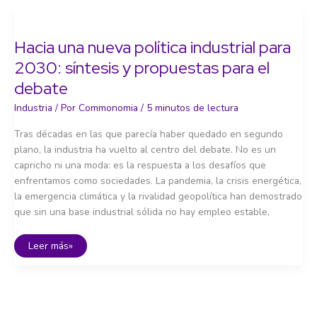
para
la
industria
en
Hacia una nueva política industrial para
2030
2030: síntesis y propuestas para el
debate
Industria
/ Por
Commonomia
/
5 minutos de lectura
Tras décadas en las que parecía haber quedado en segundo
plano, la industria ha vuelto al centro del debate. No es un
capricho ni una moda: es la respuesta a los desafíos que
enfrentamos como sociedades. La pandemia, la crisis energética,
la emergencia climática y la rivalidad geopolítica han demostrado
que sin una base industrial sólida no hay empleo estable,
Hacia
Leer más»
una
nueva
política
industrial
para
2030:
síntesis