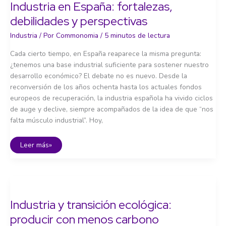
Industria en España: fortalezas,
Europea
debilidades y perspectivas
Industria
/ Por
Commonomia
/
5 minutos de lectura
Cada cierto tiempo, en España reaparece la misma pregunta:
¿tenemos una base industrial suficiente para sostener nuestro
desarrollo económico? El debate no es nuevo. Desde la
reconversión de los años ochenta hasta los actuales fondos
europeos de recuperación, la industria española ha vivido ciclos
de auge y declive, siempre acompañados de la idea de que “nos
falta músculo industrial”. Hoy,
Industria
Leer más»
en
España:
fortalezas,
debilidades
y
perspectivas
Industria y transición ecológica:
producir con menos carbono