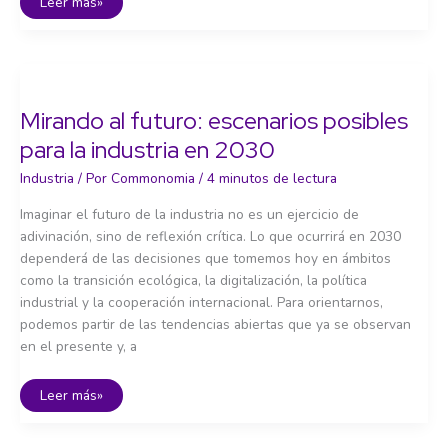
Industria
Leer más»
y
sociedad:
educación,
innovación
y
cultura
industrial
Mirando al futuro: escenarios posibles
para la industria en 2030
Industria
/ Por
Commonomia
/
4 minutos de lectura
Imaginar el futuro de la industria no es un ejercicio de
adivinación, sino de reflexión crítica. Lo que ocurrirá en 2030
dependerá de las decisiones que tomemos hoy en ámbitos
como la transición ecológica, la digitalización, la política
industrial y la cooperación internacional. Para orientarnos,
podemos partir de las tendencias abiertas que ya se observan
en el presente y, a
Mirando
Leer más»
al
futuro:
escenarios
posibles