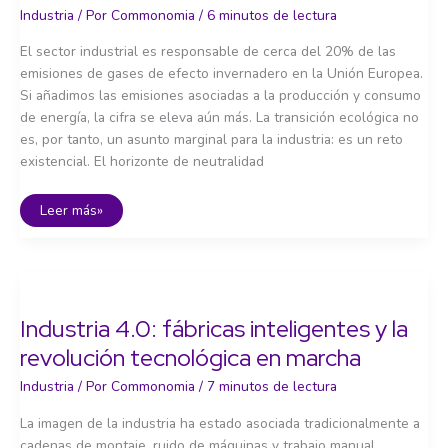
Industria
/ Por
Commonomia
/
6 minutos de lectura
El sector industrial es responsable de cerca del 20% de las
emisiones de gases de efecto invernadero en la Unión Europea.
Si añadimos las emisiones asociadas a la producción y consumo
de energía, la cifra se eleva aún más. La transición ecológica no
es, por tanto, un asunto marginal para la industria: es un reto
existencial. El horizonte de neutralidad
Industria
Leer más»
y
transición
ecológica:
producir
con
menos
carbono
Industria 4.0: fábricas inteligentes y la
revolución tecnológica en marcha
Industria
/ Por
Commonomia
/
7 minutos de lectura
La imagen de la industria ha estado asociada tradicionalmente a
cadenas de montaje, ruido de máquinas y trabajo manual