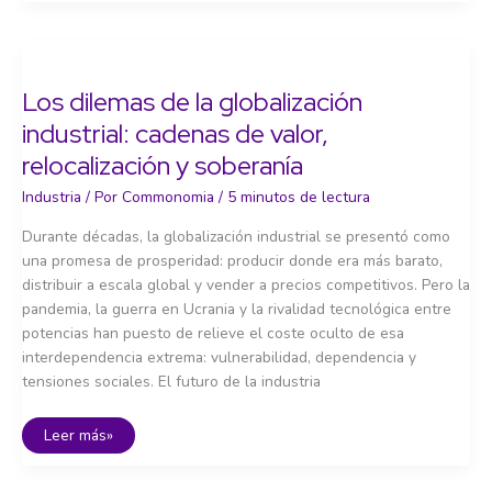
a
la
reindustrialización:
cuatro
décadas
de
Los dilemas de la globalización
cambios
industrial: cadenas de valor,
relocalización y soberanía
Industria
/ Por
Commonomia
/
5 minutos de lectura
Durante décadas, la globalización industrial se presentó como
una promesa de prosperidad: producir donde era más barato,
distribuir a escala global y vender a precios competitivos. Pero la
pandemia, la guerra en Ucrania y la rivalidad tecnológica entre
potencias han puesto de relieve el coste oculto de esa
interdependencia extrema: vulnerabilidad, dependencia y
tensiones sociales. El futuro de la industria
Los
Leer más»
dilemas
de
la
globalización