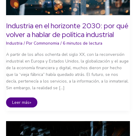
Industria en el horizonte 2030: por qué
volver a hablar de política industrial
Industria
/ Por
Commonomia
/
6 minutos de lectura
A partir de los años ochenta del siglo XX, con la reconversión
industrial en Europa y Estados Unidos, la globalización y el auge
de la economía financiera y digital, muchos dieron por hecho
que la “vieja fábrica” había quedado atrás. El futuro, se nos
decía, pertenecía a los servicios, a la información, a lo inmaterial.
Sin embargo, la realidad se […]
Industria
Leer más»
en
el
horizonte
2030:
por
qué
volver
a