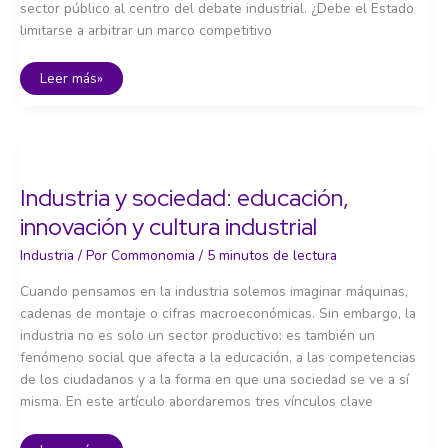
sector público al centro del debate industrial. ¿Debe el Estado
limitarse a arbitrar un marco competitivo
El
Leer más»
papel
del
sector
público:
presencia
y
liderazgo
en
Industria y sociedad: educación,
sectores
estratégicos
innovación y cultura industrial
Industria
/ Por
Commonomia
/
5 minutos de lectura
Cuando pensamos en la industria solemos imaginar máquinas,
cadenas de montaje o cifras macroeconómicas. Sin embargo, la
industria no es solo un sector productivo: es también un
fenómeno social que afecta a la educación, a las competencias
de los ciudadanos y a la forma en que una sociedad se ve a sí
misma. En este artículo abordaremos tres vínculos clave