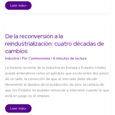
Industria
Leer más»
y
política
industrial
De la reconversión a la
reindustrialización: cuatro décadas de
cambios
Industria
/ Por
Commonomia
/
6 minutos de lectura
La historia reciente de la industria en Europa y Estados Unidos
puede entenderse como un péndulo que oscila entre dos polos:
de un lado, la convicción de que el mercado debe decidir
libremente el destino de la producción; de otro, la certeza de
que los Estados no pueden renunciar a intervenir cuando lo que
está en juego es el empleo,
De
Leer más»
la
reconversión