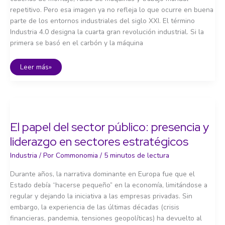
repetitivo. Pero esa imagen ya no refleja lo que ocurre en buena
parte de los entornos industriales del siglo XXI. El término
Industria 4.0 designa la cuarta gran revolución industrial. Si la
primera se basó en el carbón y la máquina
Industria
Leer más»
4.0:
fábricas
inteligentes
y
la
revolución
tecnológica
en
El papel del sector público: presencia y
marcha
liderazgo en sectores estratégicos
Industria
/ Por
Commonomia
/
5 minutos de lectura
Durante años, la narrativa dominante en Europa fue que el
Estado debía “hacerse pequeño” en la economía, limitándose a
regular y dejando la iniciativa a las empresas privadas. Sin
embargo, la experiencia de las últimas décadas (crisis
financieras, pandemia, tensiones geopolíticas) ha devuelto al