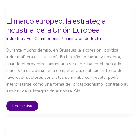
industrial:
cadenas
de
valor,
El marco europeo: la estrategia
relocalización
y
industrial de la Unión Europea
soberanía
Industria
/ Por
Commonomia
/
5 minutos de lectura
Durante mucho tiempo, en Bruselas la expresión “política
industrial” era casi un tabú. En los años ochenta y noventa,
cuando el proyecto comunitario se centraba en el mercado
único y la disciplina de la competencia, cualquier intento de
favorecer sectores concretos se miraba con recelo: podía
interpretarse como una forma de “proteccionismo” contrario al
espíritu de la integración europea. Sin
El
Leer más»
marco
europeo:
la
estrategia
industrial
de
la
Unión