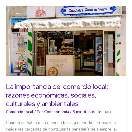
horizonte
2030:
claves
para
entender
un
debate
urgente
La importancia del comercio local:
razones económicas, sociales,
culturales y ambientales
Comercio local
/ Por
Commonomia
/
6 minutos de lectura
Cuando se habla del comercio local, a menudo se recurre a
imágenes cargadas de nostalgia: la panadería de siempre, el