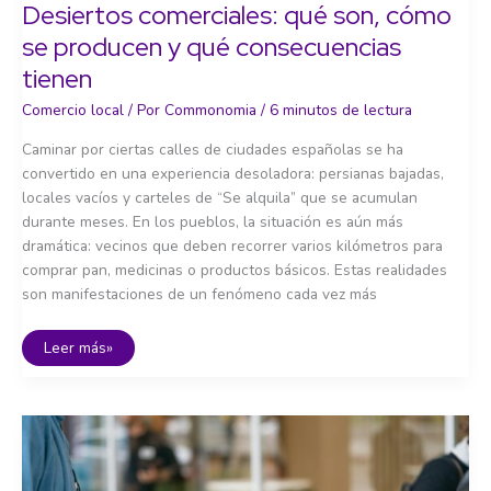
Desiertos comerciales: qué son, cómo
se producen y qué consecuencias
tienen
Comercio local
/ Por
Commonomia
/
6 minutos de lectura
Caminar por ciertas calles de ciudades españolas se ha
convertido en una experiencia desoladora: persianas bajadas,
locales vacíos y carteles de “Se alquila” que se acumulan
durante meses. En los pueblos, la situación es aún más
dramática: vecinos que deben recorrer varios kilómetros para
comprar pan, medicinas o productos básicos. Estas realidades
son manifestaciones de un fenómeno cada vez más
Desiertos
Leer más»
comerciales:
qué
son,
cómo
se
producen
y
qué
consecuencias
tienen