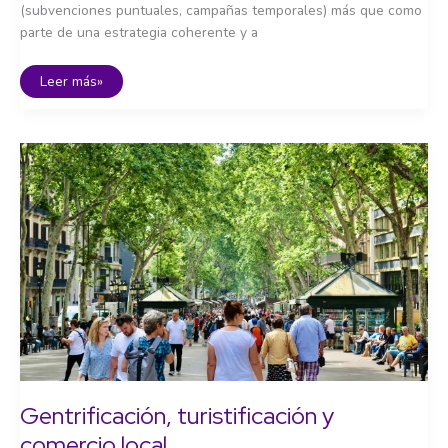
(subvenciones puntuales, campañas temporales) más que como
parte de una estrategia coherente y a
Políticas
Leer más»
públicas
para
el
comercio
local:
de
las
subvenciones
al
diseño
estratégico
Gentrificación, turistificación y
comercio local