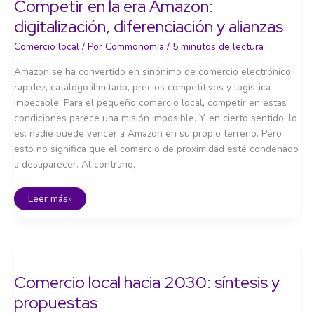
Competir en la era Amazon:
digitalización, diferenciación y alianzas
Comercio local
/ Por
Commonomia
/
5 minutos de lectura
Amazon se ha convertido en sinónimo de comercio electrónico:
rapidez, catálogo ilimitado, precios competitivos y logística
impecable. Para el pequeño comercio local, competir en estas
condiciones parece una misión imposible. Y, en cierto sentido, lo
es: nadie puede vencer a Amazon en su propio terreno. Pero
esto no significa que el comercio de proximidad esté condenado
a desaparecer. Al contrario,
Competir
Leer más»
en
la
era
Amazon:
digitalización,
diferenciación
y
alianzas
Comercio local hacia 2030: síntesis y
propuestas