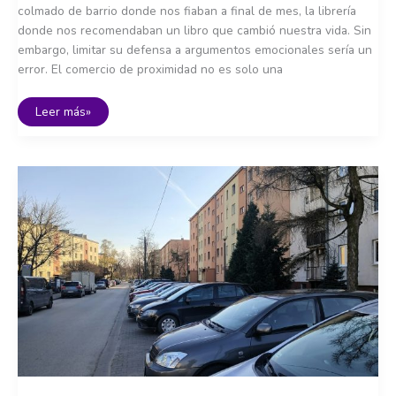
colmado de barrio donde nos fiaban a final de mes, la librería
donde nos recomendaban un libro que cambió nuestra vida. Sin
embargo, limitar su defensa a argumentos emocionales sería un
error. El comercio de proximidad no es solo una
La
Leer más»
importancia
del
comercio
local:
razones
económicas,
sociales,
culturales
y
ambientales