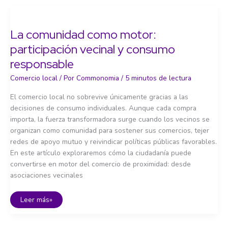
para
sostener
el
comercio
La comunidad como motor:
local
participación vecinal y consumo
responsable
Comercio local
/ Por
Commonomia
/
5 minutos de lectura
El comercio local no sobrevive únicamente gracias a las
decisiones de consumo individuales. Aunque cada compra
importa, la fuerza transformadora surge cuando los vecinos se
organizan como comunidad para sostener sus comercios, tejer
redes de apoyo mutuo y reivindicar políticas públicas favorables.
En este artículo exploraremos cómo la ciudadanía puede
convertirse en motor del comercio de proximidad: desde
asociaciones vecinales
La
Leer más»
comunidad
como
motor:
participación