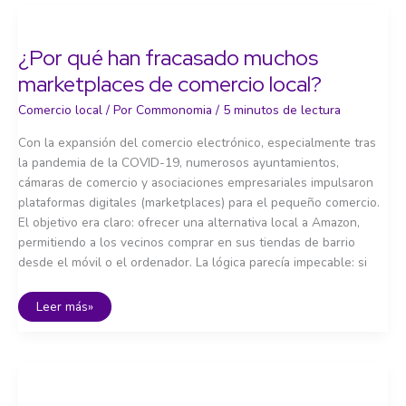
vecinal
y
consumo
responsable
¿Por qué han fracasado muchos
marketplaces de comercio local?
Comercio local
/ Por
Commonomia
/
5 minutos de lectura
Con la expansión del comercio electrónico, especialmente tras
la pandemia de la COVID-19, numerosos ayuntamientos,
cámaras de comercio y asociaciones empresariales impulsaron
plataformas digitales (marketplaces) para el pequeño comercio.
El objetivo era claro: ofrecer una alternativa local a Amazon,
permitiendo a los vecinos comprar en sus tiendas de barrio
desde el móvil o el ordenador. La lógica parecía impecable: si
¿Por
Leer más»
qué
han
fracasado
muchos
marketplaces
de
comercio
local?