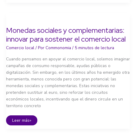
y
experiencias
comunitarias:
laboratorios
de
futuro
Monedas sociales y complementarias:
innovar para sostener el comercio local
Comercio local
/ Por
Commonomia
/
5 minutos de lectura
Cuando pensamos en apoyar al comercio local, solemos imaginar
campañas de consumo responsable, ayudas públicas o
digitalización. Sin embargo, en los últimos años ha emergido otra
herramienta, menos conocida pero con gran potencial: las
monedas sociales y complementarias. Estas iniciativas no
pretenden sustituir al euro, sino reforzar los circuitos
económicos locales, incentivando que el dinero circule en un
territorio concreto
Monedas
Leer más»
sociales
y
complementarias:
innovar