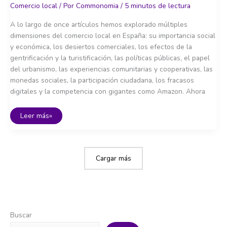
Comercio local
/ Por
Commonomia
/
5 minutos de lectura
A lo largo de once artículos hemos explorado múltiples
dimensiones del comercio local en España: su importancia social
y económica, los desiertos comerciales, los efectos de la
gentrificación y la turistificación, las políticas públicas, el papel
del urbanismo, las experiencias comunitarias y cooperativas, las
monedas sociales, la participación ciudadana, los fracasos
digitales y la competencia con gigantes como Amazon. Ahora
Comercio
Leer más»
local
hacia
2030:
síntesis
y
propuestas
Cargar más
Buscar