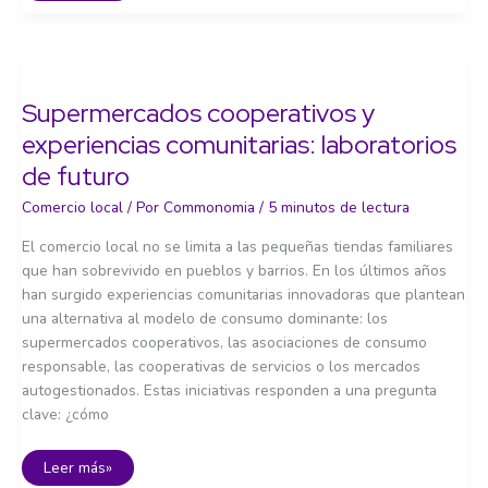
comercio
de
proximidad:
calles,
plazas
y
zonas
Supermercados cooperativos y
comerciales
abiertas
experiencias comunitarias: laboratorios
de futuro
Comercio local
/ Por
Commonomia
/
5 minutos de lectura
El comercio local no se limita a las pequeñas tiendas familiares
que han sobrevivido en pueblos y barrios. En los últimos años
han surgido experiencias comunitarias innovadoras que plantean
una alternativa al modelo de consumo dominante: los
supermercados cooperativos, las asociaciones de consumo
responsable, las cooperativas de servicios o los mercados
autogestionados. Estas iniciativas responden a una pregunta
clave: ¿cómo
Supermercados
Leer más»
cooperativos