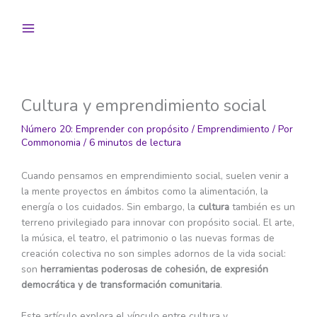
Ir
al
contenido
Cultura y emprendimiento social
Número 20: Emprender con propósito
/
Emprendimiento
/ Por
Commonomia
/
6 minutos de lectura
Cuando pensamos en emprendimiento social, suelen venir a
la mente proyectos en ámbitos como la alimentación, la
energía o los cuidados. Sin embargo, la
cultura
también es un
terreno privilegiado para innovar con propósito social. El arte,
la música, el teatro, el patrimonio o las nuevas formas de
creación colectiva no son simples adornos de la vida social:
son
herramientas poderosas de cohesión, de expresión
democrática y de transformación comunitaria
.
Este artículo explora el vínculo entre cultura y