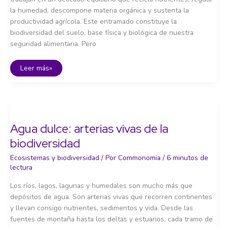
la humedad, descompone materia orgánica y sustenta la
productividad agrícola. Este entramado constituye la
biodiversidad del suelo, base física y biológica de nuestra
seguridad alimentaria. Pero
Suelos
Leer más»
y
biodiversidad
agrícola:
cimientos
de
la
seguridad
alimentaria
Agua dulce: arterias vivas de la
biodiversidad
Ecosistemas y biodiversidad
/ Por
Commonomia
/
6 minutos de
lectura
Los ríos, lagos, lagunas y humedales son mucho más que
depósitos de agua. Son arterias vivas que recorren continentes
y llevan consigo nutrientes, sedimentos y vida. Desde las
fuentes de montaña hasta los deltas y estuarios, cada tramo de