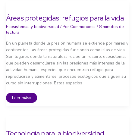
pierde
el
equilibrio
Áreas protegidas: refugios para la vida
Ecosistemas y biodiversidad
/ Por
Commonomia
/
8 minutos de
lectura
En un planeta donde la presión humana se extiende por mares y
continentes, las áreas protegidas funcionan como islas de vida.
Son lugares donde la naturaleza recibe un respiro: ecosistemas
que pueden desarrollarse sin las presiones más intensas de la
actividad humana, especies que encuentran refugio para
reproducirse y alimentarse, procesos ecológicos que siguen su
curso sin interrupciones. Estos espacios
Áreas
Leer más»
protegidas:
refugios
para
la
vida
Tecnología para la biodiversidad