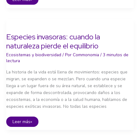
clave:
los
arquitectos
del
equilibrio
ecológico
Especies invasoras: cuando la
naturaleza pierde el equilibrio
Ecosistemas y biodiversidad
/ Por
Commonomia
/
3 minutos de
lectura
La historia de la vida está llena de movimientos: especies que
migran, se expanden o se mezclan. Pero cuando una especie
llega a un lugar fuera de su área natural, se establece y se
expande de forma descontrolada, provocando daños a los
ecosistemas, a la economía o a la salud humana, hablamos de
especies exóticas invasoras. No todas las especies
Especies
Leer más»
invasoras:
cuando
la
naturaleza