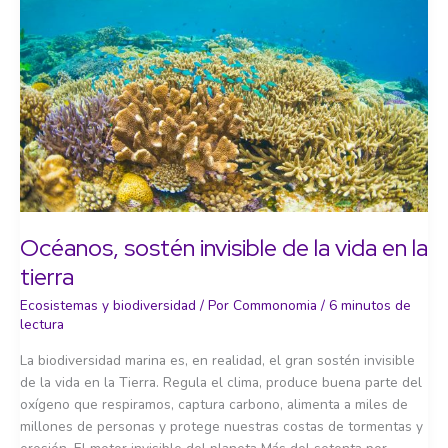
un
futuro
habitable
Océanos, sostén invisible de la vida en la
tierra
Ecosistemas y biodiversidad
/ Por
Commonomia
/
6 minutos de
lectura
La biodiversidad marina es, en realidad, el gran sostén invisible
de la vida en la Tierra. Regula el clima, produce buena parte del
oxígeno que respiramos, captura carbono, alimenta a miles de
millones de personas y protege nuestras costas de tormentas y