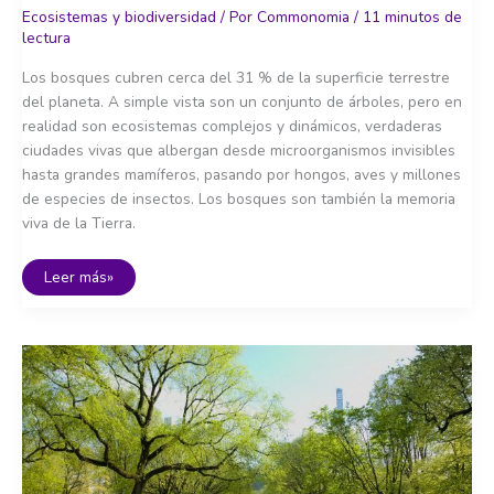
Ecosistemas y biodiversidad
/ Por
Commonomia
/
11 minutos de
lectura
Los bosques cubren cerca del 31 % de la superficie terrestre
del planeta. A simple vista son un conjunto de árboles, pero en
realidad son ecosistemas complejos y dinámicos, verdaderas
ciudades vivas que albergan desde microorganismos invisibles
hasta grandes mamíferos, pasando por hongos, aves y millones
de especies de insectos. Los bosques son también la memoria
viva de la Tierra.
Bosques:
Leer más»
los
pulmones
y
la
memoria
viva
de
la
Tierra