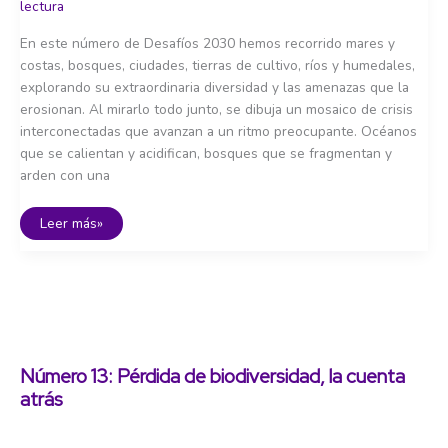
lectura
En este número de Desafíos 2030 hemos recorrido mares y
costas, bosques, ciudades, tierras de cultivo, ríos y humedales,
explorando su extraordinaria diversidad y las amenazas que la
erosionan. Al mirarlo todo junto, se dibuja un mosaico de crisis
interconectadas que avanzan a un ritmo preocupante. Océanos
que se calientan y acidifican, bosques que se fragmentan y
arden con una
Síntesis
Leer más»
y
propuestas
para
restaurar
la
naturaleza
Número 13: Pérdida de biodiversidad, la cuenta
atrás