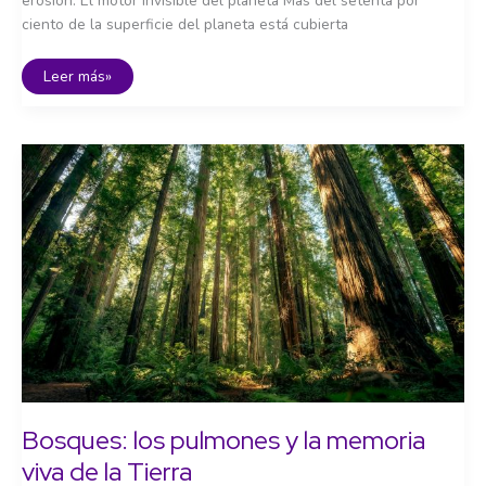
erosión. El motor invisible del planeta Más del setenta por
ciento de la superficie del planeta está cubierta
Océanos,
Leer más»
sostén
invisible
de
la
vida
en
la
tierra
Bosques: los pulmones y la memoria
viva de la Tierra