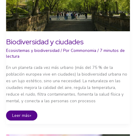
Biodiversidad y ciudades
Ecosistemas y biodiversidad
/ Por
Commonomia
/
7 minutos de
lectura
En un planeta cada vez más urbano (más del 75 % de la
población europea vive en ciudades) la biodiversidad urbana no
es un lujo estético, sino una necesidad. La naturaleza en las
ciudades mejora la calidad del aire, regula la temperatura,
reduce el ruido, filtra contaminantes, fomenta la salud física y
mental, y conecta a las personas con procesos
Biodiversidad
Leer más»
y
ciudades