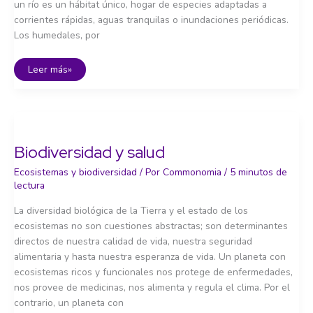
un río es un hábitat único, hogar de especies adaptadas a
corrientes rápidas, aguas tranquilas o inundaciones periódicas.
Los humedales, por
Agua
Leer más»
dulce:
arterias
vivas
de
la
biodiversidad
Biodiversidad y salud
Ecosistemas y biodiversidad
/ Por
Commonomia
/
5 minutos de
lectura
La diversidad biológica de la Tierra y el estado de los
ecosistemas no son cuestiones abstractas; son determinantes
directos de nuestra calidad de vida, nuestra seguridad
alimentaria y hasta nuestra esperanza de vida. Un planeta con
ecosistemas ricos y funcionales nos protege de enfermedades,
nos provee de medicinas, nos alimenta y regula el clima. Por el
contrario, un planeta con