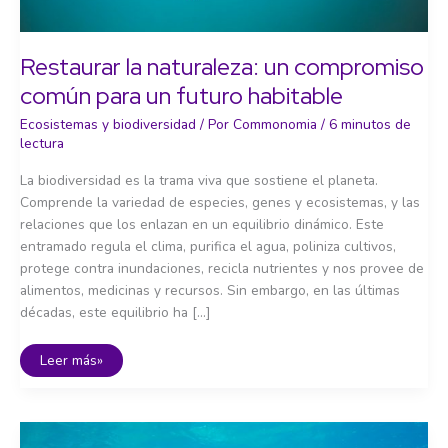
Restaurar la naturaleza: un compromiso
común para un futuro habitable
Ecosistemas y biodiversidad
/ Por
Commonomia
/
6 minutos de
lectura
La biodiversidad es la trama viva que sostiene el planeta.
Comprende la variedad de especies, genes y ecosistemas, y las
relaciones que los enlazan en un equilibrio dinámico. Este
entramado regula el clima, purifica el agua, poliniza cultivos,
protege contra inundaciones, recicla nutrientes y nos provee de
alimentos, medicinas y recursos. Sin embargo, en las últimas
décadas, este equilibrio ha […]
Restaurar
Leer más»
la
naturaleza:
un
compromiso
común
para