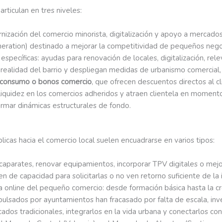
articulan en tres niveles:
ización del comercio minorista, digitalización y apoyo a mercados
ration) destinado a mejorar la competitividad de pequeños nego
específicas: ayudas para renovación de locales, digitalización, rel
 realidad del barrio y despliegan medidas de urbanismo comercial, d
consumo o bonos comercio
, que ofrecen descuentos directos al cl
 liquidez en los comercios adheridos y atraen clientela en moment
formar dinámicas estructurales de fondo.
blicas hacia el comercio local suelen encuadrarse en varios tipos:
aparates, renovar equipamientos, incorporar TPV digitales o mejora
 de capacidad para solicitarlas o no ven retorno suficiente de la 
a online del pequeño comercio: desde formación básica hasta la c
ulsados por ayuntamientos han fracasado por falta de escala, inve
rcados tradicionales, integrarlos en la vida urbana y conectarlos c