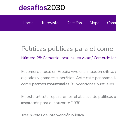
Ir
al
contenido
Home
Tu revista
Desafíos
Mapa
Comu
Políticas públicas para el comer
Número 28: Comercio local, calles vivas
/
Comercio loc
El comercio local en España vive una situación crític
digitales y grandes superficies. Ante este panorama,
como
parches coyunturales
(subvenciones puntuales
En este artículo repasaremos el abanico de políticas 
inspiración para el horizonte 2030.
Tres niveles de intervención pública