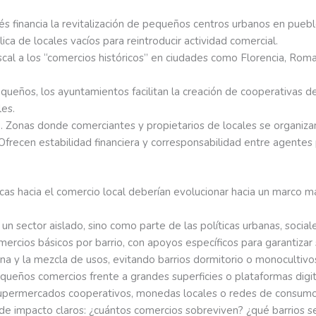
cés financia la revitalización de pequeños centros urbanos en pue
a de locales vacíos para reintroducir actividad comercial.
iscal a los “comercios históricos” en ciudades como Florencia, Roma
queños, los ayuntamientos facilitan la creación de cooperativas d
les.
)
. Zonas donde comerciantes y propietarios de locales se organizan,
Ofrecen estabilidad financiera y corresponsabilidad entre agentes 
licas hacia el comercio local deberían evolucionar hacia un marco m
n sector aislado, sino como parte de las políticas urbanas, sociale
ercios básicos por barrio, con apoyos específicos para garantizar s
na y la mezcla de usos, evitando barrios dormitorio o monocultivos 
pequeños comercios frente a grandes superficies o plataformas dig
supermercados cooperativos, monedas locales o redes de consumo
 de impacto claros: ¿cuántos comercios sobreviven? ¿qué barrios 