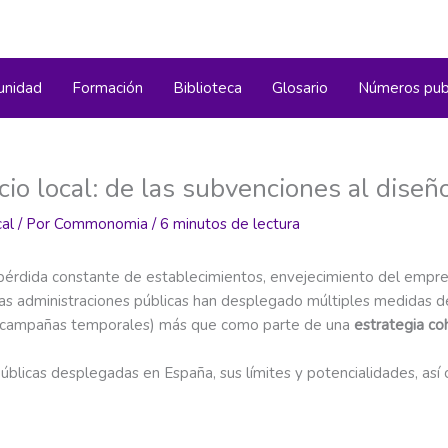
nidad
Formación
Biblioteca
Glosario
Números pub
cio local: de las subvenciones al diseñ
al
/ Por
Commonomia
/
6 minutos de lectura
a: pérdida constante de establecimientos, envejecimiento del empr
 las administraciones públicas han desplegado múltiples medidas
, campañas temporales) más que como parte de una
estrategia co
públicas desplegadas en España, sus límites y potencialidades, as