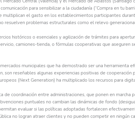
el Mercado Central (Valencia) y el Mercado de Abastos (Santiago
omunicación para sensibilizar a la ciudadanía (“Compra en tu barrio
ue multiplican el gasto en los establecimientos participantes dur
 no resuelven problemas estructurales como el relevo generacional
mercios históricos o esenciales y agilización de trámites para aper
servicio, camiones-tienda, o fórmulas cooperativas que aseguren s
 mercados municipales que ha demostrado ser una herramienta efic
n, son reseñables algunas experiencias positivas de cooperación 
uropeos (Next Generation) ha multiplicado los recursos para digital
lta de coordinación entre administraciones, que ponen en marcha 
ubvenciones puntuales no cambian las dinámicas de fondo (desigua
ermitan evaluar si las políticas adoptadas fortalecen efectivament
ública no logran atraer clientes y no pueden competir en ningún 