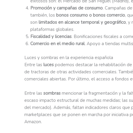
exitosos son: el Mercado de San Miguel (Madrid), 
Promoción y campañas de consumo
. Campañas de c
también, los
bonos consumo o bonos comercio
, q
son
limitados en alcance temporal y geográfico
, y
plataformas globales.
Fiscalidad y licencias
. Bonificaciones fiscales a co
Comercio en el medio rural
. Apoyo a tiendas multi
Luces y sombras en la experiencia española
Entre las
luces
podemos destacar la rehabilitación de
de tractoras de otras actividades comerciales. Tambié
comerciales abiertas. Por último, el acceso a fondos e
Entre las
sombras
mencionar la fragmentación y la fa
escaso impacto estructural de muchas medidas; las s
del mercado). Además, faltan indicadores claros que p
marketplaces que se ponen en marcha por iniciativa p
Amazon.