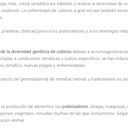
oja, maíz, colza) simplifica los hábitats y reduce la diversidad de 
 oxidación. La uniformidad de cultivos a gran escala también incr
s.
, praderas, charcas) priva a los polinizadores y a los enemigos na
de la diversidad genética de cultivos
debido a la homogeneización
aptadas a condiciones climáticas y suelos específicos, se han reduc
bio climático, nuevas plagas y enfermedades.
bancos de germoplasma) de semillas nativas y tradicionales es una 
e la producción de alimentos: los
polinizadores
. Abejas, mariposas,
species vegetales, incluidas muchas de las que consumimos. Segú
ación animal.