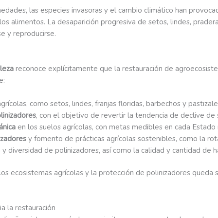
rmedades, las especies invasoras y el cambio climático han provoca
os alimentos. La desaparición progresiva de setos, lindes, praderas
e y reproducirse.
leza
reconoce explícitamente que la restauración de agroecosistem
e:
grícolas, como setos, lindes, franjas floridas, barbechos y pastizal
linizadores
, con el objetivo de revertir la tendencia de declive d
ánica
en los suelos agrícolas, con metas medibles en cada Estado
izadores
y fomento de prácticas agrícolas sostenibles, como la rotac
y diversidad de polinizadores, así como la calidad y cantidad de há
e los ecosistemas agrícolas y la protección de polinizadores queda 
a la restauración