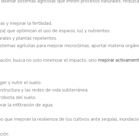
 diseñar sistemas agrícolas que imiten procesos naturales, reduzc
s y mejorar la fertilidad.
za) que optimizan el uso de espacio, luz y nutrientes.
ales y plantas repelentes.
istemas agrícolas para mejorar microclimas, aportar materia orgáni
ación, busca no solo minimizar el impacto, sino
mejorar activamente
er y nutrir el suelo.
estructura y las redes de vida subterránea.
robiota del suelo.
ar la infiltración de agua.
o que mejoran la resiliencia de los cultivos ante sequías, inundaci
cción