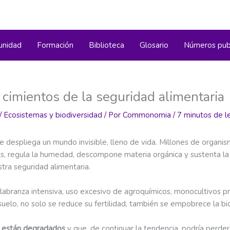
nidad
Formación
Biblioteca
Glosario
Números pub
: cimientos de la seguridad alimentaria
/
Ecosistemas y biodiversidad
/ Por
Commonomia
/
7 minutos de l
e despliega un mundo invisible, lleno de vida. Millones de organism
ntes, regula la humedad, descompone materia orgánica y sustenta la
estra seguridad alimentaria.
: labranza intensiva, uso excesivo de agroquímicos, monocultivos p
elo, no solo se reduce su fertilidad, también se empobrece la biod
o están degradados
y que, de continuar la tendencia, podría perde