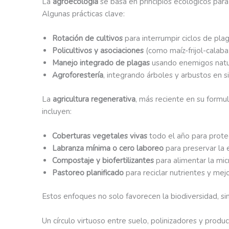
La
agroecología
se basa en principios ecológicos para
Algunas prácticas clave:
Rotación de cultivos
para interrumpir ciclos de plaga
Policultivos y asociaciones
(como maíz-frijol-calaba
Manejo integrado de plagas
usando enemigos natur
Agroforestería
, integrando árboles y arbustos en s
La
agricultura regenerativa
, más reciente en su formul
incluyen:
Coberturas vegetales vivas
todo el año para proteg
Labranza mínima o cero laboreo
para preservar la 
Compostaje y biofertilizantes
para alimentar la mic
Pastoreo planificado
para reciclar nutrientes y mejor
Estos enfoques no solo favorecen la biodiversidad, sin
Un círculo virtuoso entre suelo, polinizadores y produ