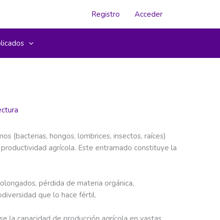
Registro
Acceder
licados
ectura
os (bacterias, hongos, lombrices, insectos, raíces)
 productividad agrícola. Este entramado constituye la
rolongados, pérdida de materia orgánica,
iversidad que lo hace fértil.
rse la capacidad de producción agrícola en vastas