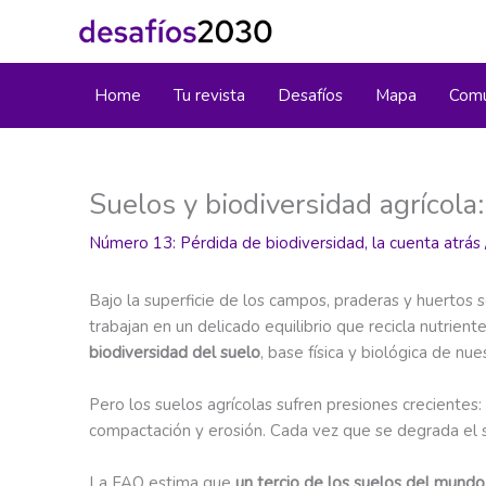
Ir
al
contenido
Home
Tu revista
Desafíos
Mapa
Comu
Suelos y biodiversidad agrícola
Número 13: Pérdida de biodiversidad, la cuenta atrás
Bajo la superficie de los campos, praderas y huertos s
trabajan en un delicado equilibrio que recicla nutrie
biodiversidad del suelo
, base física y biológica de nu
Pero los suelos agrícolas sufren presiones crecientes
compactación y erosión. Cada vez que se degrada el su
La FAO estima que
un tercio de los suelos del mund