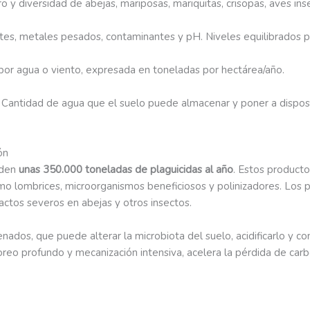
o y diversidad de abejas, mariposas, mariquitas, crisopas, aves ins
ntes, metales pesados, contaminantes y pH. Niveles equilibrados pr
il por agua o viento, expresada en toneladas por hectárea/año.
. Cantidad de agua que el suelo puede almacenar y poner a disposic
ón
nden
unas 350.000 toneladas de plaguicidas al año
. Estos producto
mo lombrices, microorganismos beneficiosos y polinizadores. Los p
actos severos en abejas y otros insectos.
genados, que puede alterar la microbiota del suelo, acidificarlo y 
oreo profundo y mecanización intensiva, acelera la pérdida de carb