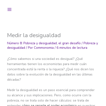
Ir
al
contenido
Medir la desigualdad
Número 8: Pobreza y desigualdad, el gran desafío
/
Pobreza y
desigualdad
/ Por
Commonomia
/
6 minutos de lectura
¿Cómo sabemos si una sociedad es desigual? ¿Qué
herramientas tienen los economistas para medir cuán
concentrada está la renta o la riqueza? ¿Qué nos dicen los
datos sobre la evolución de la desigualdad en las últimas
décadas?
Medir la desigualdad es un paso esencial para comprender
su alcance y sus implicaciones. Pero, como ocurre con la
pobreza, no se trata solo de hacer cálculos: se trata de
entender
cómo se reparte el poder económico
en nuestras