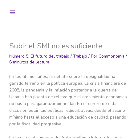
Ir
al
contenido
Subir el SMI no es suficiente
Número 5: El futuro del trabajo
/
Trabajo
/ Por
Commonomia
/
6 minutos de lectura
En los últimos años, el debate sobre la desigualdad ha
ganado terreno en la política europea. La crisis financiera de
2008, la pandemia y la inflación posterior a la guerra de
Ucrania han puesto de relieve que el crecimiento económico
no basta para garantizar bienestar. En el centro de esta
discusión están las políticas redistributivas: desde el salario
mínimo hasta el acceso a una educación de calidad, pasando
por la fiscalidad progresiva.
En España, el aumento del Salario Mínimo Interprofesional