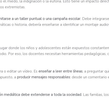
 el miedo, la indignación o la euforia. Esto tiene un impacto dire
sos extremistas.
itarse a un taller puntual o una campaña escolar
. Debe integrars
s o historia, debería enseñarse a identificar un montaje audiovisu
un lugar donde los niños y adolescentes están expuestos constantem
 odio. Por eso, los docentes necesitan herramientas pedagógicas, c
a o editar un vídeo. Es
enseñar a leer entre líneas
, a preguntar qu
upuesto, a
producir mensajes responsables
: desde un comentario 
ión mediática debe extenderse a toda la sociedad
. Las familias, l