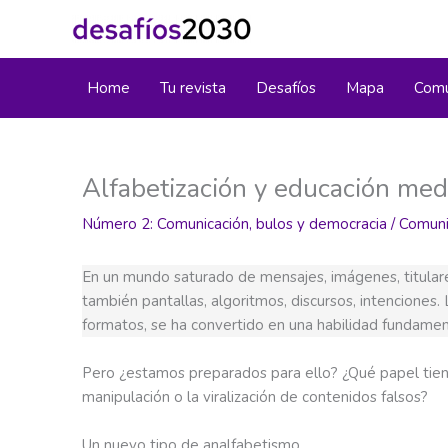
Ir
al
contenido
Home
Tu revista
Desafíos
Mapa
Comu
Alfabetización y educación mediá
Número 2: Comunicación, bulos y democracia
/
Comuni
En un mundo saturado de mensajes, imágenes, titulares
también pantallas, algoritmos, discursos, intenciones. 
formatos, se ha convertido en una habilidad fundament
Pero ¿estamos preparados para ello? ¿Qué papel tie
manipulación o la viralización de contenidos falsos?
Un nuevo tipo de analfabetismo