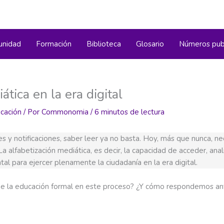
nidad
Formación
Biblioteca
Glosario
Números pub
tica en la era digital
cación
/ Por
Commonomia
/
6 minutos de lectura
 y notificaciones, saber leer ya no basta. Hoy, más que nunca, nec
La alfabetización mediática, es decir, la capacidad de acceder, anal
al para ejercer plenamente la ciudadanía en la era digital.
ne la educación formal en este proceso? ¿Y cómo respondemos an