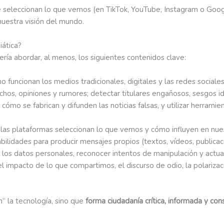
seleccionan lo que vemos (en TikTok, YouTube, Instagram o Google
nuestra visión del mundo.
ática?
ría abordar, al menos, los siguientes contenidos clave:
mo funcionan los medios tradicionales, digitales y las redes sociale
hechos, opiniones y rumores; detectar titulares engañosos, sesgos 
 cómo se fabrican y difunden las noticias falsas, y utilizar herrami
las plataformas seleccionan lo que vemos y cómo influyen en nues
habilidades para producir mensajes propios (textos, vídeos, public
 los datos personales, reconocer intentos de manipulación y actua
 el impacto de lo que compartimos, el discurso de odio, la polariza
n” la tecnología, sino que
forma ciudadanía crítica, informada y con